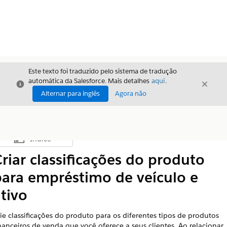
Este texto foi traduzido pelo sistema de tradução
automática da Salesforce. Mais detalhes
aqui
.
Fechar
Fecha
Fechar
Alternar para inglês
Agora não
Índice
Mostrar índice
riar classificações do produto
para empréstimo de veículo e
tivo
ie classificações do produto para os diferentes tipos de produtos
nanceiros de venda que você oferece a seus clientes. Ao relacionar