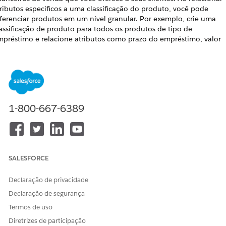
ributos específicos a uma classificação do produto, você pode
ferenciar produtos em um nível granular. Por exemplo, crie uma
assificação de produto para todos os produtos de tipo de
mpréstimo e relacione atributos como prazo do empréstimo, valor
áximo do empréstimo e valor mínimo do empréstimo. Para cada
ributo, você também pode especificar um valor padrão. Todos os
rodutos criados com base em uma classificação herdam
utomaticamente os atributos.
DIÇÕES OBRIGATÓRIAS
1-800-667-6389
Disponível em: Edições
Enterprise
,
Unlimited
e
Developer
.
PERMISSÕES DO USUÁRIO NECESSÁRIAS
SALESFORCE
Para criar classificações do
Conjunto de permissões do
produto:
designer de gerenciamento de
catálogo de produtos
Declaração de privacidade
Declaração de segurança
No Iniciador de aplicativos, selecione
Gerenciamento de catálog
Termos de uso
de produtos
e clique em
Classificações do produto
.
Na página do modo de exibição de lista de classificações, clique
Diretrizes de participação