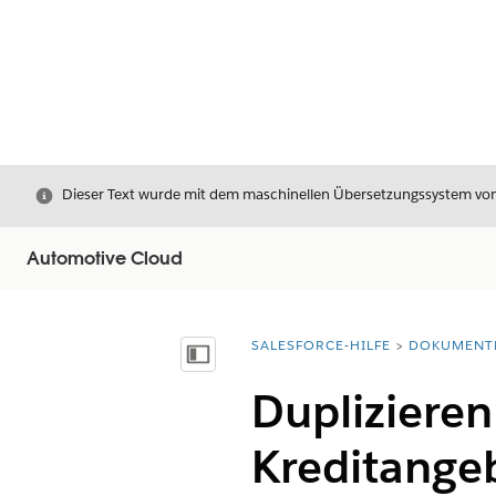
Schließen
Dieser Text wurde mit dem maschinellen Übersetzungssystem von S
Automotive Cloud
SALESFORCE-HILFE
DOKUMENT
Sie befinden sich hier:
Inhalt anzeigen
Duplizieren
Kreditange