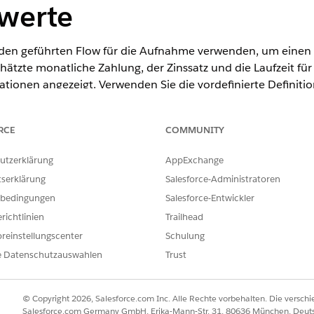
werte
n geführten Flow für die Aufnahme verwenden, um einen A
schätzte monatliche Zahlung, der Zinssatz und die Laufzeit f
ationen angezeigt. Verwenden Sie die vordefinierte Definitio
xt" und ihre Kontextzuordnung in einem Preisgestaltungsve
echnet. Die Kontextdefinitionsknoten stellen die typischen
RCE
COMMUNITY
t und Betrag dar. Die Kontextzuordnung ordnet die Attribute 
 zu, in dem die Angebotsdetails gespeichert werden.
utzerklärung
AppExchange
tserklärung
Salesforce-Administratoren
bedingungen
Salesforce-Entwickler
ited
und
Developer
Edition
richtlinien
Trailhead
reinstellungscenter
Schulung
ERFORDERLICHE BENUTZERBERECHTIGUNGEN
e Datenschutzauswahlen
Trust
onen:
Kontextservice-Administrator
editgeschäfte für Fahrzeuge und Vermögenswerte sowie Konte
© Copyright 2026, Salesforce.com Inc. Alle Rechte vorbehalten. Die versch
Salesforce.com Germany GmbH, Erika-Mann-Str. 31, 80636 München, Deut