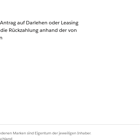
ntrag auf Darlehen oder Leasing
ür die Rückzahlung anhand der von
n
rfahren, das den Zinssatz für
 Vorschlagsattribute wie Phase,
den Feldern des Objekts "Vorschlag
xtdefinitionen müssen in Ihrer
iedenen Marken sind Eigentum der jeweiligen Inhaber.
schland