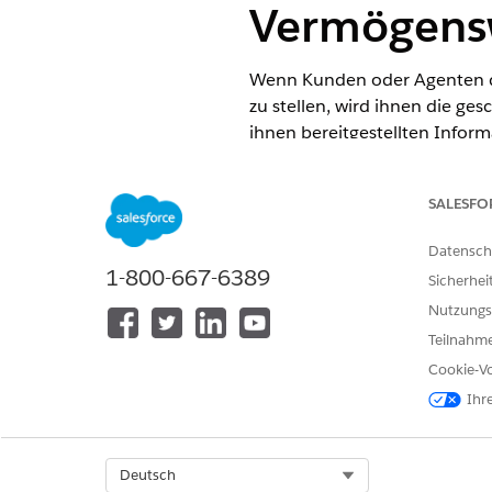
Vermögens
Wenn Kunden oder Agenten de
zu stellen, wird ihnen die ge
ihnen bereitgestellten Inform
"LendingProductProposalConte
einen Vorschlag dynamisch ber
SALESFO
Laufzeit, Zinssatz, Gültigkei
für Antragsformularprodukte"
Datensch
1-800-667-6389
ERFORDERLICHE EDITIONEN
Sicherhei
Nutzungs
Verfügbarkeit:
Enterprise
,
Unlim
Teilnahme
Cookie-Vo
Ihr
Duplizieren von Kontextdefiniti
Digitale Kreditgeschäfte, Kr
Select Org
Deutsch