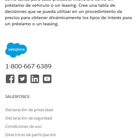
préstamo de vehículo o un leasing. Cree una tabla de
decisiones que se pueda utilizar en un procedimiento de
precios para obtener dinámicamente los tipos de interés para
un préstamo o un leasing.
EDICIONES NECESARIAS
Disponible en:
Enterprise Edition
,
Unlimited Edition
y
Developer Edition
1-800-667-6389
PERMISOS DE USUARIO NECESARIOS
Para crear una tabla de
Administrador de Diseñador
decisiones:
de reglas
SALESFORCE
Desde el Iniciador de aplicación, busque y seleccione
Tablas de búsqueda
.
Declaración de privacidad
Haga clic en
Nuevo
.
Seleccione
Tabla de decisiones
y luego haga clic en
Declaración de seguridad
Siguiente
.
Condiciones de uso
Ingrese
de índice de lista de
Tabla de decisiones
Directrices de participación
productos como el nombre.