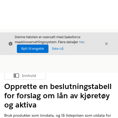
Denne teksten er oversatt med Salesforce
maskinoversettingssystem. Flere detaljer
her
.
Avslutt
Avslut
Avslutt
Bytt til engelsk
Ikke nå
Innhold
Vis innholdsfortegnelse
Opprette en beslutningstabell
for forslag om lån av kjøretøy
og aktiva
Bruk produkter som inndata, og få listeprisen som utdata for