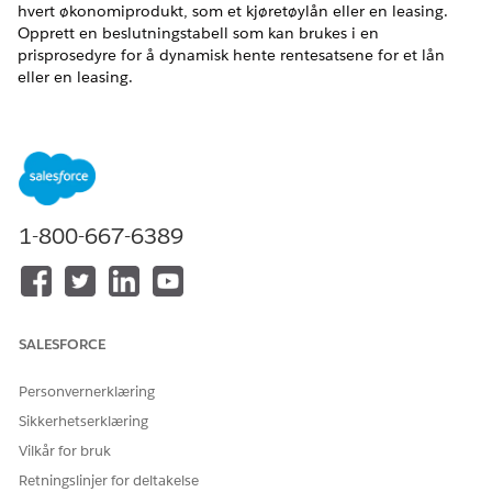
hvert økonomiprodukt, som et kjøretøylån eller en leasing.
Opprett en beslutningstabell som kan brukes i en
prisprosedyre for å dynamisk hente rentesatsene for et lån
eller en leasing.
NØDVENDIGE UTGAVER
Tilgjengelig i
Enterprise
,
Unlimited
og
Developer
Edition.
NØDVENDIGE BRUKERTILLATELSER
1-800-667-6389
For å opprette en
Administrator for
beslutningstabell:
regeldesigner
Finn og velg
Oppslagstabeller
fra Appstarter.
Klikk på
Ny
.
SALESFORCE
Velg
beslutningstabell
, og klikk deretter på
Neste
.
Skriv inn
Tabellen over produktlistebeslutninger
Personvernerklæring
som navnet.
Sikkerhetserklæring
Oppgi
som API-navn.
ProductListRateDT
Vilkår for bruk
Velg
Priser
for Bruk av program.
Velg
Avansert
i Beslutningstabelltype.
Retningslinjer for deltakelse