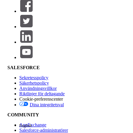
Filter (0)
VÄLJ FILTER
Lägg till
Produktområde
Funktionspåverkan
SALESFORCE
Sekretesspolicy
Säkerhetspolicy
Användningsvillkor
Riktlinjer för deltagande
Cookie-preferenscenter
Dina integritetsval
Version
COMMUNITY
AppExchange
English
Salesforce-administratörer