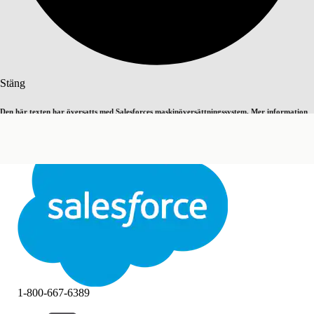
Sök
Stäng
Den här texten har översatts med Salesforces maskinöversättningssystem. Mer information
Byt till engelska
Inte nu
här
.
Stäng
Stäng
1-800-667-6389