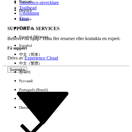
Français
Salesforce-utvecklare
Trailhead
Deutsch
Händelse
Utbildning
Trust
Italiano
日本語
SUPPORT & SERVICES
Español (México)
Behöver du hjälp? Hitta fler resurser eller kontakta en expert.
Rensa alla
Klart
Español
Få support
中文（简体）
Drivs av
Experience Cloud
中文（繁體）
Svenska
한국어
Русский
Português (Brasil)
Suomi
Dansk
Inga resultat