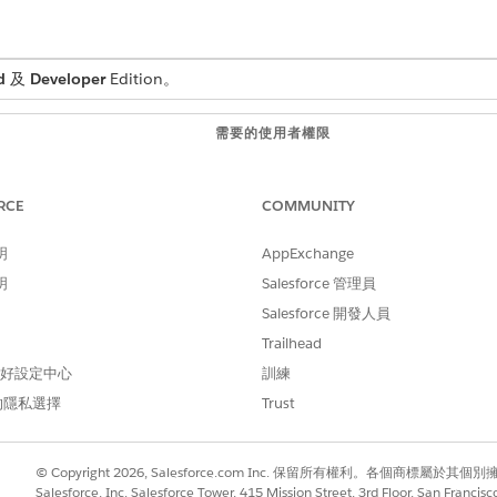
d
及
Developer
Edition。
需要的使用者權限
規則設計工具管理員
RCE
COMMUNITY
取「
對應表格
」。
明
AppExchange
「
下一步
」。
明
Salesforce 管理員
名稱。
 API 名稱。
Salesforce 開發人員
取「
定價
」。
Trailhead
進階
」。
 偏好設定中心
訓練
的隱私選擇
Trust
來源。
清單率
」。
© Copyright 2026, Salesforce.com Inc. 保留所有權利。各個商標屬於其個
件」區段中選取「
ProductId
」。
Salesforce, Inc. Salesforce Tower, 415 Mission Street, 3rd Floor, San Francis