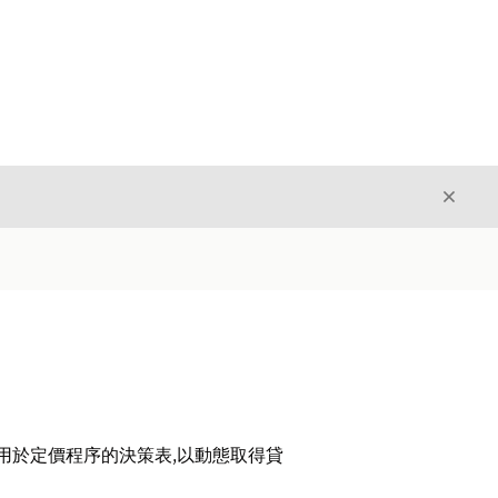
結束
結束
可用於定價程序的決策表,以動態取得貸