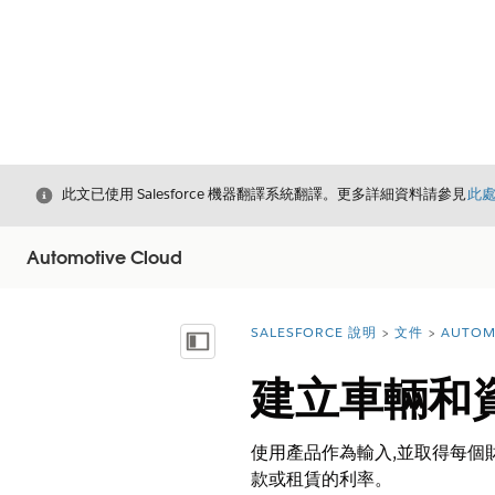
結束
此文已使用 Salesforce 機器翻譯系統翻譯。更多詳細資料請參見
此
Automotive Cloud
SALESFORCE 說明
文件
AUTOM
您位於此處：
顯示目錄
建立車輛和
使用產品作為輸入,並取得每個
款或租賃的利率。