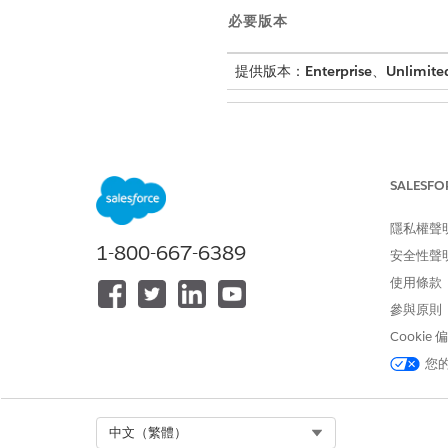
必要版本
提供版本：
Enterprise
、
Unlimite
若要建立決策表格:
SALESFO
進入 App Launcher,尋找並選
按一下「
新增
」。
隱私權聲
選取「
決策表格
」,然後按一下
1-800-667-6389
安全性聲
輸入
作為
產品清單率決策表格
輸入
作為
ProductListRateDT
使用條款
針對「應用程式使用狀況」,選
參與原則
針對「決策表格類型」,選取「
Cookie
按一下「
建立決策表格
」。
按一下「
儲存並下一步
」。
您
選取「
Salesforce 物件
」作為
針對「來源物件」,選取「
產品
針對「來源物件欄位」,在「條
Select Org
中文（繁體）