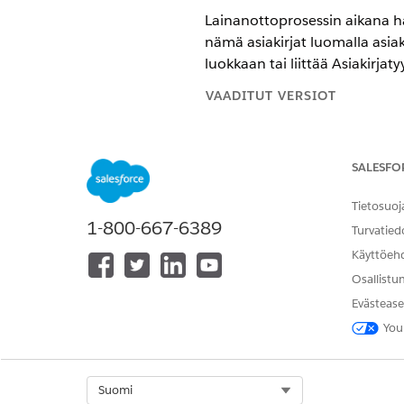
Lainanottoprosessin aikana hak
nämä asiakirjat luomalla asiaki
luokkaan tai liittää Asiakirjaty
VAADITUT VERSIOT
Käytettävissä:
Enterprise Edition
SALESFO
Tietosuoj
Asiakirjatyyppien ja -kategorio
1-800-667-6389
Turvatied
Käyttöeh
Osallistu
Evästease
Luo asiakirjakategorioita.
You
Kirjoita Määritykset-vali
Napsauta
Uusi asiakirjaka
Kirjoita asiakirjan kategori
Select Org
Suomi
Esimerkiksi Osoitteen todi