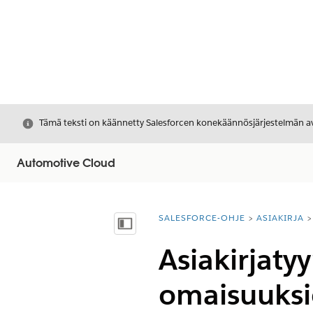
Sulje
Tämä teksti on käännetty Salesforcen konekäännösjärjestelmän avu
Automotive Cloud
SALESFORCE-OHJE
ASIAKIRJA
Olet tässä:
Näytä sisällysluettelo
Asiakirjaty
omaisuuksi