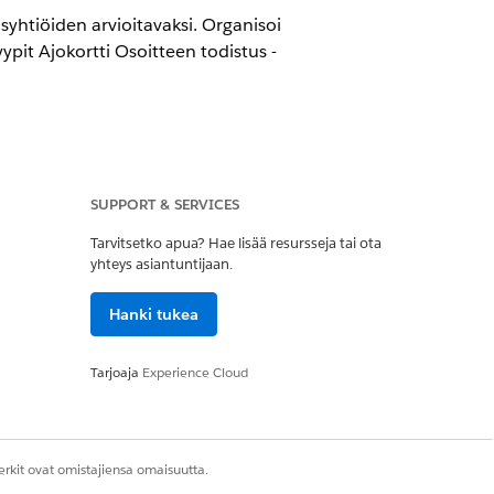
syhtiöiden arvioitavaksi. Organisoi
yypit Ajokortti Osoitteen todistus -
SUPPORT & SERVICES
Tarvitsetko apua? Hae lisää resursseja tai ota
rofiili
yhteys asiantuntijaan.
Hanki tukea
 -ominaisuuden käyttäjälisenssi
Tarjoaja
Experience Cloud
akategoria
.
rkit ovat omistajiensa omaisuutta.