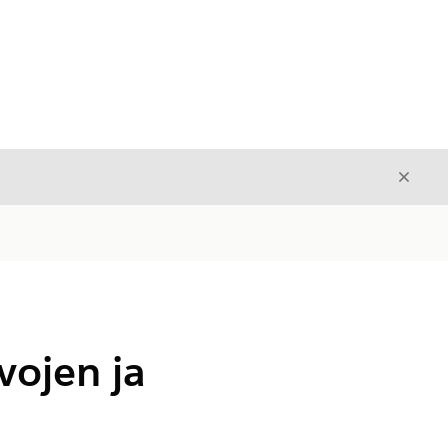
Sulje
Sulje
vojen ja