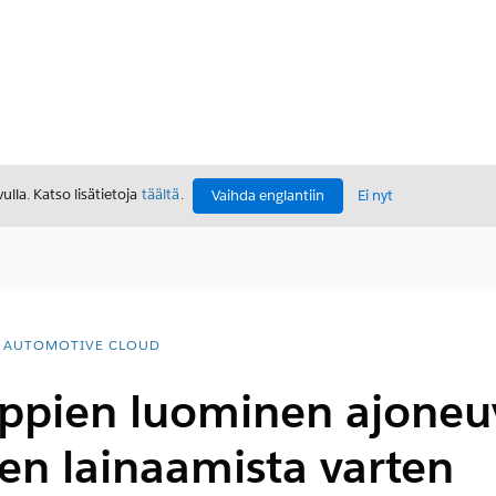
lla. Katso lisätietoja
täältä
.
Vaihda englantiin
Ei nyt
AUTOMOTIVE CLOUD
yppien luominen ajoneu
en lainaamista varten