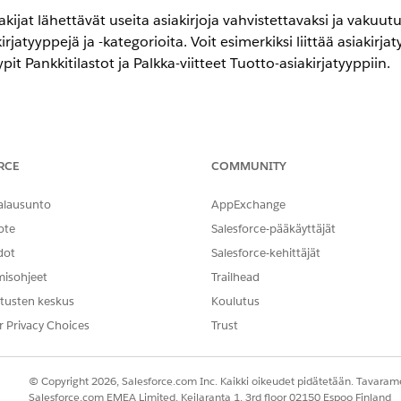
ijat lähettävät useita asiakirjoja vahvistettavaksi ja vakuutu
rjatyyppejä ja -kategorioita. Voit esimerkiksi liittää asiakirjat
ypit Pankkitilastot ja Palkka-viitteet Tuotto-asiakirjatyyppiin.
-,
Unlimited Edition
- ja
Developer Edition
-versioissa.
RCE
COMMUNITY
TARVITTAVAT KÄYTTÖOIKEUDET
alausunto
AppExchange
iden luominen:
Järjestelmän pääkäyttäjä -p
ote
Salesforce-pääkäyttäjät
AND
dot
Salesforce-kehittäjät
misohjeet
Trailhead
Asiakirjojen tarkistuslista
tusten keskus
Koulutus
r Privacy Choices
Trust
kon Pikahaku-kenttään
ja valitse sitten
asiakirj
asiakirjakategoria
tegoria
.
alle otsikko.
© Copyright 2026, Salesforce.com Inc. Kaikki oikeudet pidätetään. Tavarame
stus.
Salesforce.com EMEA Limited, Keilaranta 1, 3rd floor 02150 Espoo Finland