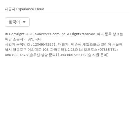
동일한 단계를 반복하여 운전 면허증, 은행 거래 내역서, 여
권과 같은 다른 범주를 만듭니다.
제공자
Experience Cloud
Select Org
한국어
이 기사를 통해 문제를 해결했습니까?
© Copyright 2026, Salesforce.com Inc. All rights reserved. 여러 등록 상표는
개선을 위한 의견을 보내주세요.
해당 소유자의 것입니다.
사업자 등록번호 : 120-86-92851 , 대표자 : 벤슨웡 세일즈포스 코리아 서울특
별시 영등포구 여의대로 108, 파크원타워2 28층 (세일즈포스) 07335 TEL :
예
아니요
080-822-1378 (솔루션 상담 문의) | 080-805-9651 (기술 지원 문의)