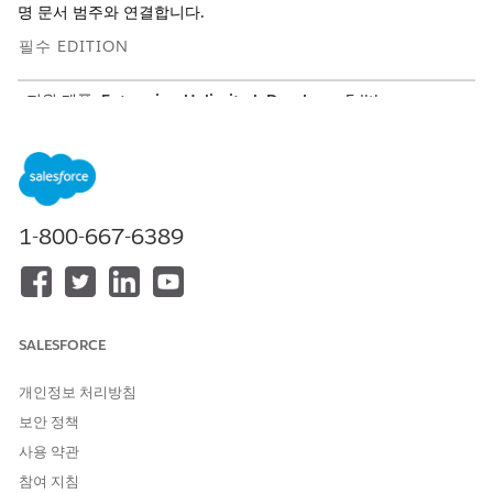
명 문서 범주와 연결합니다.
필수 EDITION
지원 제품:
Enterprise
,
Unlimited
,
Developer
Edition
필요한 사용자 권한
문서 유형 및 범주 생성 방법:
시스템 관리자 프로필
AND
1-800-667-6389
문서 체크리스트 기능에 액세
스할 수 있는 사용자 라이센스
사용자 권한
SALESFORCE
문서 범주를 만듭니다.
설정에서 빠른 찾기 상자에
Document Category(문서 범
개인정보 처리방침
주)
를 입력한 다음,
Document Category(문서 범주)
를 선
보안 정책
택합니다.
New Document Category(새 문서 범주)
를 클릭합니다.
사용 약관
문서 범주에 대한 레이블을 입력합니다.
참여 지침
예: Proof of Address(주소 증명).