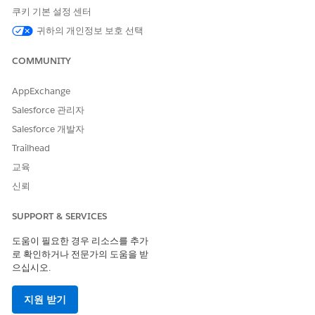
쿠키 기본 설정 센터
API 이름은 레이블을 기반으로 자동으로 채워지며 사용자
정의할 수 있습니다.
귀하의 개인정보 보호 선택
각 문서 범주에 고유한 API 이름이 있는지 확인합니다.
문서 범주에 대한 설명을 입력합니다.
COMMUNITY
변경 사항을 저장합니다.
동일한 단계를 반복하여 소득 증명, 고용 증명 또는 사진과
AppExchange
같은 다른 범주를 만듭니다.
Salesforce 관리자
문서 유형을 만듭니다.
Salesforce 개발자
설정에서 빠른 찾기 상자에
을
Document Type(문서 유형)
Trailhead
입력한 다음,
Document Type(문서 유형)
을 선택합니다.
교육
New Document Type(새 문서 유형)
을 클릭합니다.
문서 유형에 대한 레이블을 입력합니다.
신뢰
예: National Identity Card(신분증).
API 이름은 레이블을 기반으로 자동으로 채워지며 사용자
SUPPORT & SERVICES
정의할 수 있습니다.
도움이 필요한 경우 리소스를 추가
각 문서 범주에 고유한 API 이름이 있는지 확인합니다.
로 확인하거나 전문가의 도움을 받
Is Active(활성 상태)
확인란이 선택되어 있는지 확인합니
으십시오.
다.
문서 유형에 대한 설명을 입력합니다.
지원 받기
변경 사항을 저장합니다.