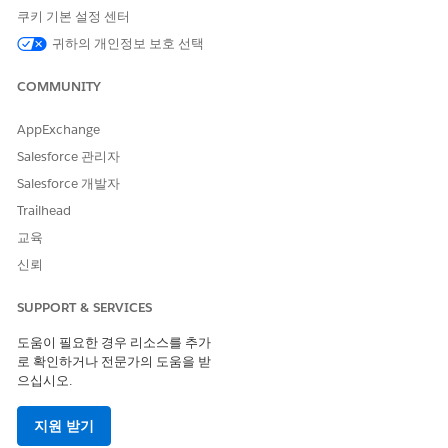
가격 책정 구성 요소 유형:
목록 가격
.
쿠키 기본 설정 센터
단가 목록 가격 변수 매핑:
목록률
귀하의 개인정보 보호 선택
가격 책정 절차를 만듭니다.
앱 시작 관리자에서
Pricing Procedures(가격 책정 절차)
를
COMMUNITY
찾아 선택합니다.
New(새로 만들기)
를 클릭합니다.
AppExchange
이름을
으로 입력합
ApplicationFormProductProposal
Salesforce 관리자
니다.
Salesforce 개발자
사용 유형으로
Pricing(가격 책정)
을 선택합니다.
Trailhead
컨텍스트 정의의 경우
ApplicationFormProductProposal
을 선택합니다.
교육
변경 사항을 저장합니다.
신뢰
세부 사항 탭의 가격 책정 절차 버전 섹션에서 작업하려는
가격 책정 절차 버전을 클릭합니다.
SUPPORT & SERVICES
가격 책정 절차 빌더의 가격 책정 절차 속성 탭에서 고급 세
부 사항을 확장하고 순위를
으로 입력합니다.
1
도움이 필요한 경우 리소스를 추가
로 확인하거나 전문가의 도움을 받
가격을 저장할 리소스를 만듭니다.
으십시오.
자원 관리자 탭에서
자원 추가
를 클릭합니다.
유형으로
Constant(상수)
를 선택합니다.
지원 받기
이름을 입력합니다. 예를 들어,
DummyPrice.