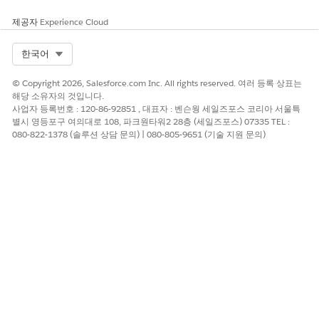
데이터 유형으로
Number(숫자)
를 선택합니다.
기본값
을 입력합니다.
0
제공자
Experience Cloud
필요에 따라 기타 세부 사항을 입력합니다.
Done(완료)
을 클릭합니다.
Select Org
한국어
수량을 저장할 리소스를 만듭니다.
© Copyright 2026, Salesforce.com Inc. All rights reserved. 여러 등록 상표는
자원 관리자 탭에서
자원 추가
를 클릭합니다.
해당 소유자의 것입니다.
유형으로
Constant(상수)
를 선택합니다.
사업자 등록번호 : 120-86-92851 , 대표자 : 벤슨웡 세일즈포스 코리아 서울특
이름을 입력합니다. 예를 들어,
입니다.
DummyQuantity
별시 영등포구 여의대로 108, 파크원타워2 28층 (세일즈포스) 07335 TEL :
데이터 유형으로
Number(숫자)
를 선택합니다.
080-822-1378 (솔루션 상담 문의) | 080-805-9651 (기술 지원 문의)
기본값
을 입력합니다.
1
필요에 따라 기타 세부 사항을 입력합니다.
Done(완료)
을 클릭합니다.
요소 탭에서 가격 책정 설정 요소를 캔버스로 끌어오고 다음 값
을 입력합니다.
행 항목 입력 변수의 경우
UniqueId
를 선택합니다.
순 단가 출력 변수의 경우 3단계에서 만든 자원을 선택합니
다.
소계 출력 변수로
InterestRate
를 선택합니다.
요소 탭에서 목록 가격 요소를 캔버스로 끌어오고 다음 값을 입
력합니다.