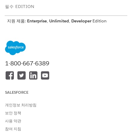
필수 EDITION
지원 제품:
Enterprise
,
Unlimited
,
Developer
Edition
필요한 사용자 권한
가격 책정 절차 생성 방법:
Salesforce 가격 책정 디자인
시간 권한 집합
1-800-667-6389
가격 책정 레시피를 업데이트합니다.
설정에서 빠른 찾기 상자에
Pricing Recipes(가격 책정
레시피)
를 입력한 다음,
Pricing Recipes(가격 책정 레시피)
를 선택합니다.
NGPDefaultRecipe
를 클릭합니다.
SALESFORCE
Price Adjustment Matrix(가격 조정 매트릭스)
탭에서
Modify(수정)
를 클릭합니다.
개인정보 처리방침
이 조회 테이블이 추가되었는지 확인하고 변경 사항을 저장
합니다.
보안 정책
사용 약관
조회 테이블 이름:
ProductListRateDT
.
유형:
결정 테이블
.
참여 지침