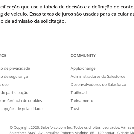
ificação que use a tabela de decisão e a definição de conte
g de veículo. Essas taxas de juros são usadas para calcular a
so de admissão da solicitação.
se
,
Unlimited
e
Developer
.
RCE
COMMUNITY
PERMISSÕES DO USUÁRIO NECESSÁRIAS
o de privacidade
AppExchange
recificação:
Conjunto de permissões Horá
ão de segurança
Administradores do Salesforce
Salesforce
e uso
Desenvolvedores do Salesforce
ação.
s de participação
Trailhead
na caixa Busca rápida e selecione
Recei
eceitas de precificação
 preferência de cookies
Treinamento
ipe
.
e ajuste de preço
e clique em
Modificar
.
s opções de privacidade
Trust
e pesquisa foi adicionada e salve suas alterações.
isa:
ProductListRateDT
.
© Copyright 2026, Salesforce.com Inc. Todos os direitos reservados. Várias m
Salesforce Brasil, Av. Jornalista Roberto Marinho, 85 - 14º andar - Cidade M