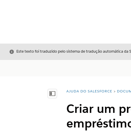
Fechar
Este texto foi traduzido pelo sistema de tradução automática da 
AJUDA DO SALESFORCE
DOCUM
Você está aqui:
Mostrar índice
Criar um p
empréstimo 