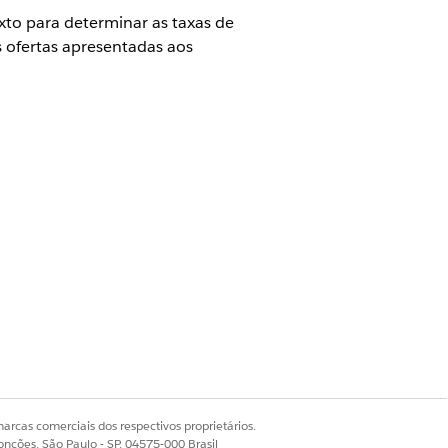
xto para determinar as taxas de
s ofertas apresentadas aos
rio de design da Precificação do
tas de precificação
.
arcas comerciais dos respectivos proprietários.
onções, São Paulo - SP, 04575-000 Brasil