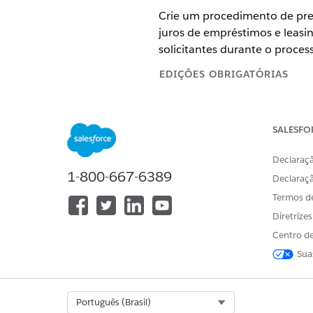
Crie um procedimento de prec
juros de empréstimos e leasin
solicitantes durante o proces
EDIÇÕES OBRIGATÓRIAS
Disponível em: Edições
Enterpri
SALESFO
Declaraçã
Para criar um procedimento de p
1-800-667-6389
Declaraç
Termos d
Atualize a receita de precific
Diretrize
Em Configuração, insira
R
Centro de
Clique em
NGPDefaultRec
Selecione a guia
Matriz d
Sua
Verifique se essa tabela d
Nome da tabela de pesqu
Select Org
Português (Brasil)
Tipo:
Tabela de decisão
.