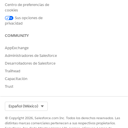
Centro de preferencias de
cookies
Sus opciones de
privacidad
En el flujo de admisión guiada basado en OmniScript
NOTA
para una aplicación se utilizan los campos Nombre y
COMMUNITY
Nombre de API para cada atributo. Debe especificar los
valores de campo Nombre y Nombre de API como se
AppExchange
menciona en la tabla y no puede proporcionar valores
Administradores de Salesforce
personalizados para estos campos.
Desarrolladores de Salesforce
Trailhead
ATRIBUTO
CAMPO
VALOR
Capacitación
Plazo del
Nombre
LoanTerm
Trust
préstamo
Etiqueta
Plazo del
préstamo
Select Org
Español (México)
Nombre de API
LoanTerm
© Copyright 2026, Salesforce.com Inc. Todos los derechos reservados. Las
Tipo de datos
Lista de selección
distintas marcas comerciales pertenecen a sus respectivos propietarios.