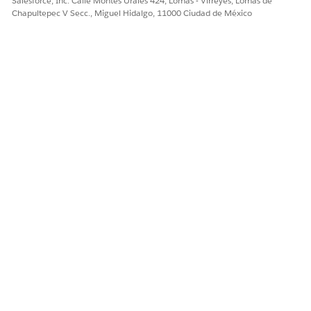
Salesforce, Inc. Calle Montes Urales 424, Lomas - Virreyes, Lomas de
Lista de selección
LoanTermPicklist
Chapultepec V Secc., Miguel Hidalgo, 11000 Ciudad de México
Importe máximo
Nombre
MaxLoanAmount
del préstamo
Etiqueta
Importe máximo
del préstamo
Nombre de la API
MaxLoanAmount
Tipo de datos
Moneda
Valor
10 000 000
predeterminado
Importe mínimo
Nombre
MinLoanAmount
del préstamo
Etiqueta
Importe mínimo
del préstamo
Nombre de la API
MinLoanAmount
Tipo de datos
Moneda
Valor
5 000
predeterminado