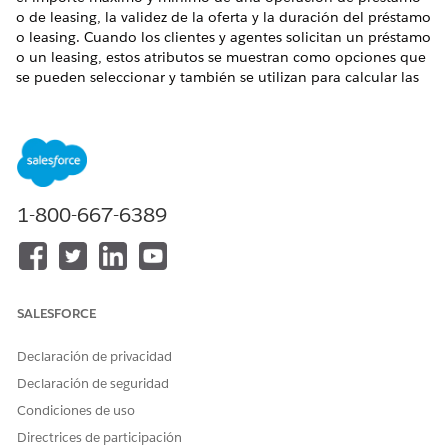
o de leasing, la validez de la oferta y la duración del préstamo
o leasing. Cuando los clientes y agentes solicitan un préstamo
o un leasing, estos atributos se muestran como opciones que
se pueden seleccionar y también se utilizan para calcular las
ofertas. Además, se puede crear un atributo de producto para
especificar el nombre de OmniScript que utiliza la aplicación
para iniciar un flujo guiado durante el proceso de admisión
de solicitudes para agentes y clientes.
EDICIONES NECESARIAS
1-800-667-6389
Disponible en:
Enterprise Edition
,
Unlimited Edition
y
Developer Edition
PERMISOS DE USUARIO NECESARIOS
SALESFORCE
Para crear definiciones de
Conjunto de permisos
atributos:
Diseñador de gestión de
Declaración de privacidad
catálogo de productos
Declaración de seguridad
Condiciones de uso
A continuación se proporcionan las definiciones de atributos
y sus valores, así como los campos correspondientes.
Directrices de participación