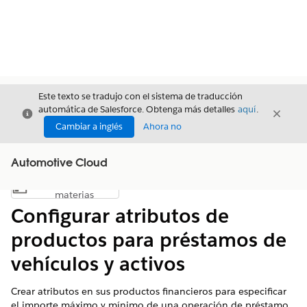
Este texto se tradujo con el sistema de traducción
automática de Salesforce. Obtenga más detalles
aquí
.
Cerrar
Cerrar
Cerrar
Cambiar a inglés
Ahora no
Automotive Cloud
Índice de
Mostrar índice de materias
materias
Configurar atributos de
productos para préstamos de
vehículos y activos
Crear atributos en sus productos financieros para especificar
el importe máximo y mínimo de una operación de préstamo