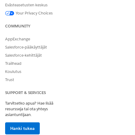
arvot.
Evästeasetusten keskus
Your Privacy Choices
COMMUNITY
Jokaisen attribuutin Nimi- ja API-nimi-kenttiä
HUOMAUTUS
AppExchange
käytetään sovelluksen Omniscript-pohjaisessa opastetussa
syöttökulussa. Sinun täytyy määrittää Nimi- ja API-nimi-
Salesforce-pääkäyttäjät
kenttien arvot taulukossa kuvatulla tavalla etkä voi antaa
Salesforce-kehittäjät
mukautettuja arvoja näille kentille.
Trailhead
Koulutus
ATTRIBUUTTI
KENTTÄ
ARVO
Trust
Lainaehto
Nimi
LoanTerm
SUPPORT & SERVICES
Otsikko
Lainaehto
Tarvitsetko apua? Hae lisää
resursseja tai ota yhteys
API-nimi
LoanTerm
asiantuntijaan.
Tietotyyppi
Valintaluettelo
Hanki tukea
Valintaluettelo
LoanTermPicklist