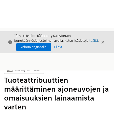
Tämä teksti on käännetty Salesforcen
konekäännösjärjestelmän avulla. Katso lisätietoja
täältä
.
Sulje
Sulje
Sulje
Vaihda englantiin
Ei nyt
Sisällysluettelo
Näytä sisällysluettelo
Tuoteattribuuttien
määrittäminen ajoneuvojen ja
omaisuuksien lainaamista
varten