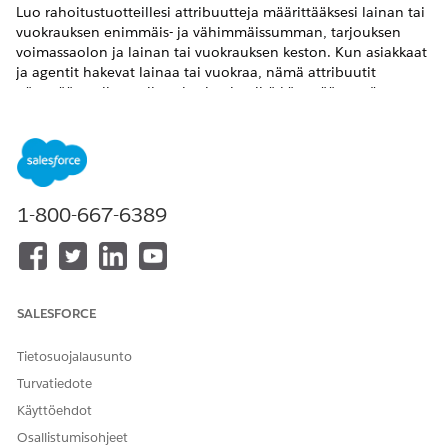
Luo rahoitustuotteillesi attribuutteja määrittääksesi lainan tai
vuokrauksen enimmäis- ja vähimmäissumman, tarjouksen
voimassaolon ja lainan tai vuokrauksen keston. Kun asiakkaat
ja agentit hakevat lainaa tai vuokraa, nämä attribuutit
näytetään valintavaihtoehtoina ja niitä käytetään myös
tarjousten laskemiseen. Luo lisäksi tuoteattribuutti
määrittääksesi Omniscript-nimen, jota sovellus käyttää
käynnistääkseen opastetun kulun agenttien ja asiakkaiden
sovelluksen tuontiprosessin aikana.
VAADITUT VERSIOT
1-800-667-6389
Käytettävissä:
Enterprise Edition
-,
Unlimited Edition
- ja
Developer Edition
-versioissa.
SALESFORCE
TARVITTAVAT KÄYTTÖOIKEUDET
Attribuuttimääritysten
Tuotekatalogien hallinnan
Tietosuojalausunto
luominen:
suunnitteluohjelman
Turvatiedote
käyttöoikeusjoukko
Käyttöehdot
Alla on attribuuttien määritelmät ja niitä vastaavat kentät ja
Osallistumisohjeet