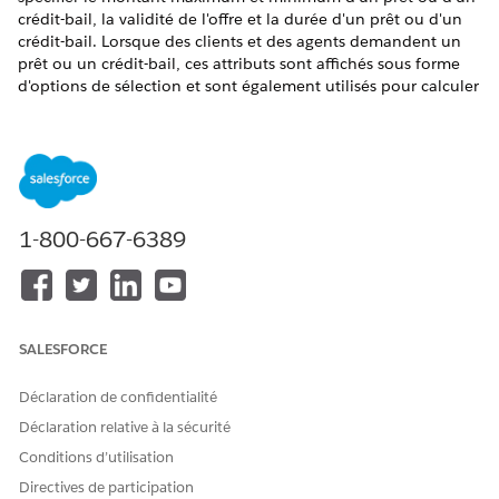
crédit-bail, la validité de l'offre et la durée d'un prêt ou d'un
crédit-bail. Lorsque des clients et des agents demandent un
prêt ou un crédit-bail, ces attributs sont affichés sous forme
d'options de sélection et sont également utilisés pour calculer
les offres. Créez également un attribut produit pour spécifier
le nom Omniscript utilisé par l'application afin de lancer un
flux guidé pendant le processus de réception de la demande
pour les agents et les clients.
ÉDITIONS REQUISES
1-800-667-6389
Disponible avec :
Enterprise
Edition,
Unlimited
Edition et
Developer
Edition
AUTORISATIONS UTILISATEUR REQUISES
SALESFORCE
Pour créer des définitions
Ensemble d'autorisations
d'attribut :
Concepteur de gestion du
Déclaration de confidentialité
catalogue de produits
Déclaration relative à la sécurité
Conditions d’utilisation
Voici les définitions d'attributs, ainsi que les champs et les
valeurs correspondants.
Directives de participation