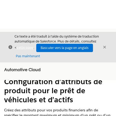
Ce texte a été traduit à l’aide du système de traduction
automatique de Salesforce. Plus de détails, consultez
Fermer
Ferme
<
cette page
.
Basculer vers la page en anglais
Fermer
Pas maintenant
Table des
Automotive Cloud
Afficher la table des matières
matières
Configuration d’attributs de
produit pour le prêt de
véhicules et d’actifs
Créez des attributs pour vos produits financiers afin de
spécifier le montant maximum et minimum d'un prêt ou d'un