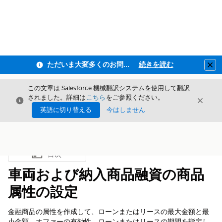
ただいま大変多くのお問い合わせをいただいており、ご連絡までにお時間を頂戴しております
続きを読む
Clo
この文章は Salesforce 機械翻訳システムを使用して翻訳
されました。詳細は
こちら
をご参照ください。
閉じる
閉じ
閉じる
英語に切り替える
今はしません
目次
目次を表示
車両および納入商品融資の商品
属性の設定
金融商品の属性を作成して、ローンまたはリースの最大金額と最
小金額、オファーの有効性、ローンまたはリースの期間を指定し