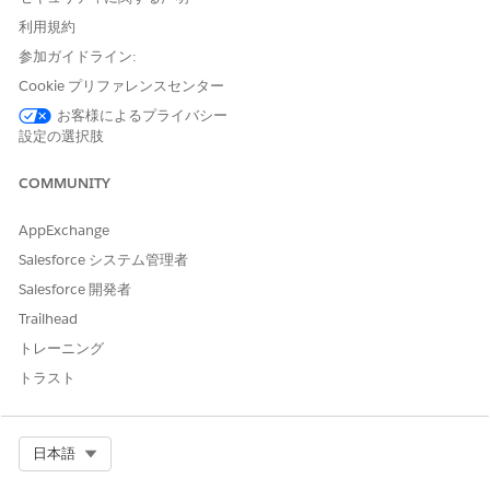
利用規約
各属性の [名前] 項目と [API 参照名] 項目は、アプリケー
メモ
ションの OmniScript ベースのガイド付き受入フローで使用さ
参加ガイドライン:
れます。次の表で説明されているように、[名前] および [API
Cookie プリファレンスセンター
参照名] 項目値を指定する必要があります。これらの項目にカ
お客様によるプライバシー
スタム値を指定することはできません。
設定の選択肢
COMMUNITY
属性
項目
値
ローン期間
名前
LoanTerm
AppExchange
Salesforce システム管理者
表示ラベル
ローン期間
Salesforce 開発者
API 参照名
LoanTerm
Trailhead
データ型
選択リスト
トレーニング
トラスト
選択リスト
LoanTermPicklist
最大ローン金額
名前
MaxLoanAmount
Select Org
日本語
表示ラベル
最大ローン金額