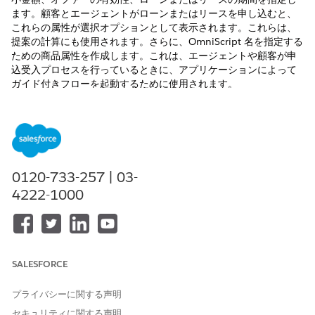
ます。顧客とエージェントがローンまたはリースを申し込むと、
これらの属性が選択オプションとして表示されます。これらは、
提案の計算にも使用されます。さらに、OmniScript 名を指定する
ための商品属性を作成します。これは、エージェントや顧客が申
込受入プロセスを行っているときに、アプリケーションによって
ガイド付きフローを起動するために使用されます。
必要なエディション
使用可能なエディション:
Enterprise
Edition、
Unlimited
Edition、および
Developer
Edition。
0120-733-257 | 03-
必要なユーザー権限
4222-1000
属性定義を作成する
「商品カタログ管理デザイナ
ー」権限セット
次に、属性定義と対応する項目と値を示します。
SALESFORCE
プライバシーに関する声明
セキュリティに関する声明