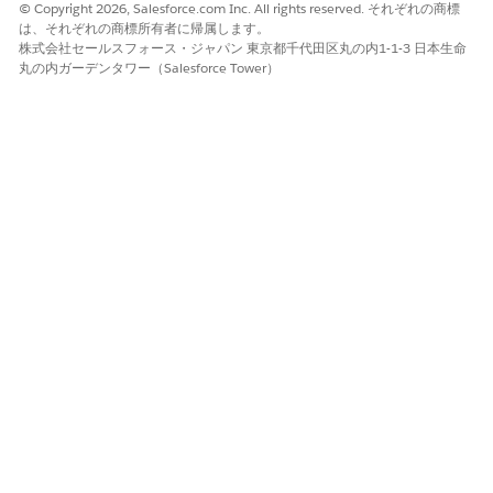
© Copyright 2026, Salesforce.com Inc. All rights reserved. それぞれの商標
API 参照名
MaxLoanAmount
は、それぞれの商標所有者に帰属します。
株式会社セールスフォース・ジャパン 東京都千代田区丸の内1-1-3 日本生命
データ型
通貨
丸の内ガーデンタワー（Salesforce Tower）
デフォルト値
10,00,000
最小ローン金額
名前
MinLoanAmount
表示ラベル
最小ローン金額
API 参照名
MinLoanAmount
データ型
通貨
デフォルト値
5000
ローンオファーの
名前
OfferValidPeriod
有効性
表示ラベル
ローンオファーの
有効性
API 参照名
OfferValidPeriod
データ型
数値