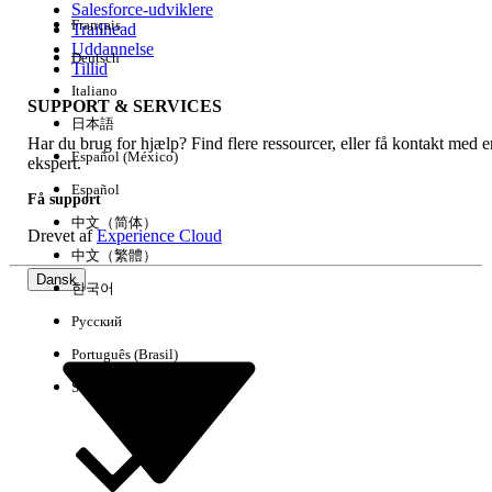
Salesforce-udviklere
Français
Trailhead
Experience
Uddannelse
Deutsch
Tillid
Italiano
SUPPORT & SERVICES
日本語
Har du brug for hjælp? Find flere ressourcer, eller få kontakt med e
Ryd alle
Udført
Español (México)
ekspert.
Español
Få support
中文（简体）
Drevet af
Experience Cloud
中文（繁體）
Dansk
한국어
Русский
Português (Brasil)
Suomi
Ingen resultater