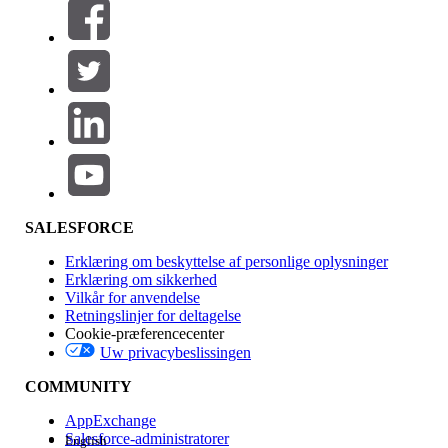
Filtrer efter (0)
VÆLG FILTRE
Tilføj
Produktområde
Funktionspåvirkning
SALESFORCE
Erklæring om beskyttelse af personlige oplysninger
Erklæring om sikkerhed
Vilkår for anvendelse
Retningslinjer for deltagelse
Cookie-præferencecenter
Uw privacybeslissingen
Version
COMMUNITY
AppExchange
Salesforce-administratorer
English