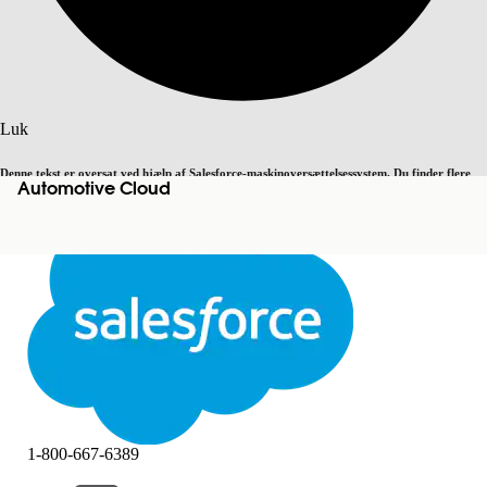
Søg
Luk
Denne tekst er oversat ved hjælp af Salesforce-maskinoversættelsessystem. Du finder flere
Automotive Cloud
Skift til engelsk
Ikke nu
detaljer
her
.
Luk
Luk
1-800-667-6389