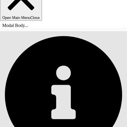
Open Main Menu
Close
Modal Body...
INDHOLD
Søg
Vis indholdsfortegnelse
Indhold