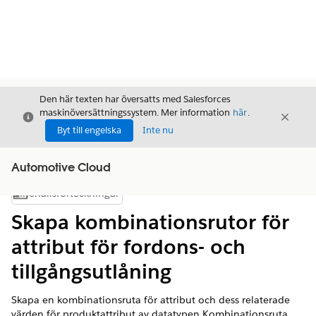
Den här texten har översatts med Salesforces
maskinöversättningssystem. Mer information
här
.
Stäng
Stäng
Stäng
Byt till engelska
Inte nu
Automotive Cloud
Innehållsförteckningar
Visa innehållsförteckning
Skapa kombinationsrutor för
attribut för fordons- och
tillgångsutlåning
Skapa en kombinationsruta för attribut och dess relaterade
värden för produktattribut av datatypen Kombinationsruta.