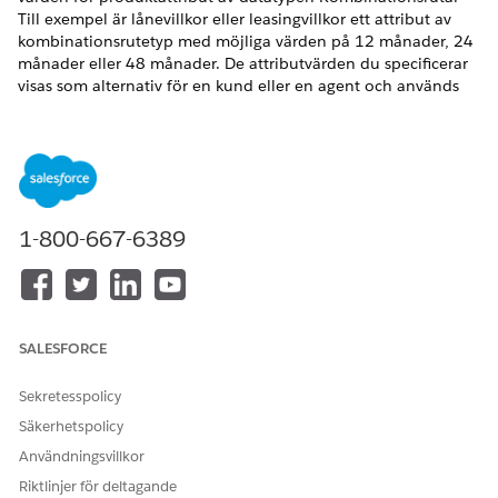
Till exempel är lånevillkor eller leasingvillkor ett attribut av
kombinationsrutetyp med möjliga värden på 12 månader, 24
månader eller 48 månader. De attributvärden du specificerar
visas som alternativ för en kund eller en agent och används
även för att beräkna erbjudandena under processen för
programintag.
VERSIONER SOM KRÄVS
Tillgängliga i:
Enterprise
,
Unlimited
och
Developer
Editions.
1-800-667-6389
ANVÄNDARBEHÖRIGHETER SOM KRÄVS FÖR ATT
Skapa kombinationsrutor för
Behörighetsuppsättningen
attribut:
Designer för
SALESFORCE
produktkataloghantering
I Appstartaren, välj
Produktkataloghantering
och klicka
Sekretesspolicy
sedan på
Attributkombinationsrutor
.
Säkerhetspolicy
På listvysidan för attributkombinationsrutor, klicka på
Ny
.
Användningsvillkor
Ange namn som
.
LoanTerm
Riktlinjer för deltagande
Välj statusen
Aktiv
.