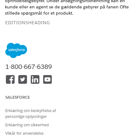
oprindelsesgebyrer. Under ansøgningsindhentning kan en
kunde eller en agent se de gældende gebyrer på fanen Ofte
stillede spørgsmål for et produkt.
EDITIONSHEADING
Tilgængelig i:
Enterprise
,
Unlimited
og
Developer
Edition
BRUGERTILLADELSER PÅKRÆVET
Hvis du vil oprette
Tilladelsessættet
1-800-667-6389
produktgebyrer:
Produktkatalogstyring
Designer
Sørg for, at din administrator har opsat pluklisteværdier for
feltet Type på objektet Produktgebyr.
SALESFORCE
Fra Appstarter skal du vælge
Produktkatalogstyring
og
derefter vælge
Produktgebyrer
.
Erklæring om beskyttelse af
Klik på
Ny
på listevisningssiden for produktgebyrer.
personlige oplysninger
For Frekvens skal du vælge
En gang
eller
Månedlig
.
Erklæring om sikkerhed
Angiv et beløb.
Vilkår for anvendelse
Angiv en gyldig startdato og en gyldig slutdato.