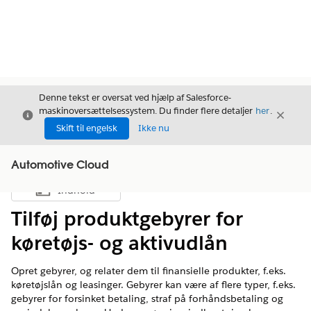
Denne tekst er oversat ved hjælp af Salesforce-
maskinoversættelsessystem. Du finder flere detaljer
her
.
Luk
Luk
Luk
Skift til engelsk
Ikke nu
Automotive Cloud
Indhold
Vis indholdsfortegnelse
Tilføj produktgebyrer for
køretøjs- og aktivudlån
Opret gebyrer, og relater dem til finansielle produkter, f.eks.
køretøjslån og leasinger. Gebyrer kan være af flere typer, f.eks.
gebyrer for forsinket betaling, straf på forhåndsbetaling og