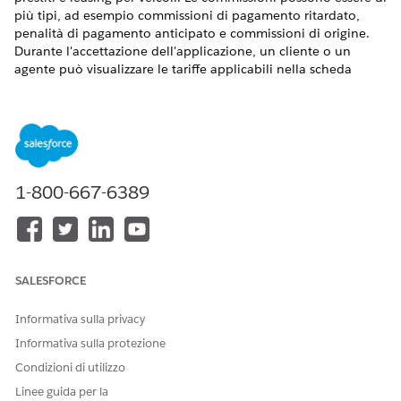
più tipi, ad esempio commissioni di pagamento ritardato,
penalità di pagamento anticipato e commissioni di origine.
Durante l'accettazione dell'applicazione, un cliente o un
agente può visualizzare le tariffe applicabili nella scheda
Domande frequenti di un prodotto.
VERSIONI (EDITION) RICHIESTE
Disponibile in:
Enterprise Edition
,
Unlimited Edition
e
Developer Edition
.
1-800-667-6389
AUTORIZZAZIONI UTENTE RICHIESTE
Per creare le tariffe dei
Insieme di autorizzazioni
prodotti:
Product Catalog
Management Designer
SALESFORCE
Assicurarsi che l'amministratore abbia impostato i valori
Informativa sulla privacy
dell'elenco di selezione per il campo Tipo nell'oggetto Tariffa
Informativa sulla protezione
prodotto.
Condizioni di utilizzo
Dal Programma di avvio app selezionare
Gestione
Linee guida per la
catalogo prodotti
, quindi selezionare
Tariffe prodotto
.