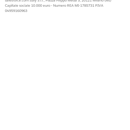
salesforce.com Italy S.r.l., Piazza Filippo Meda 5, 20121 Milano (MI)
Capitale sociale 10.000 euro - Numero REA MI-1785731 P.IVA
04959160963
QUESTO ARTICOLO HA RISOLTO IL PROBLEMA?
Facci sapere, così possiamo migliorare!
Sì
No