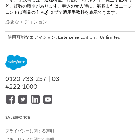
ど、複数の種別があります。申込の受入時に、顧客またはエージ
ェントは商品の [FAQ] タブで適用手数料を表示できます。
必要なエディション
使用可能なエディション:
Enterprise
Edition、
Unlimited
Edition、および
Developer
Edition。
必要なユーザー権限
商品手数料を作成する
「商品カタログ管理デザイナ
ー」権限セット
0120-733-257 | 03-
4222-1000
システム管理者が商品手数料オブジェクトの [種別] 項目の選択リ
スト値を設定していることを確認します。
アプリケーションランチャーから、
[商品カタログ管理]
を選択
し、
[商品手数料]
を選択します。
SALESFORCE
商品手数料リストビューページで、
[新規]
をクリックします。
[頻度] で、
[1 回]
または
[毎月]
を選択します。
金額を入力します。
プライバシーに関する声明
有効な開始日と有効な終了日を入力します。
セキュリティに関する声明