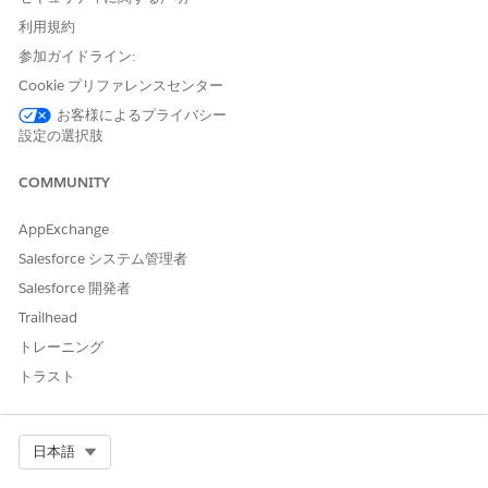
ユーザーが商品の [FAQ] タブを表示すると、現在の日付に有
利用規約
効な手数料のみが表示されます。たとえば、2024年8月1日に
参加ガイドライン:
[FAQ]タブを表示している顧客には、2024年8月1日より前の
有効な開始日と2024年8月1日より後の有効な終了日を持つ手
Cookie プリファレンスセンター
数料のみが表示されます。 エバーグリーンの手数料を作成す
お客様によるプライバシー
るには、[有効な終了日]項目を空のままにします。
設定の選択肢
商品手数料の種別を選択します。
[商品] で、[自動車ローン] や [自動車リース] などの金融商品
COMMUNITY
を選択します。
変更を保存します。
AppExchange
この手順を繰り返して、他の種別の手数料や異なる金額の手数
Salesforce システム管理者
料を作成します。
Salesforce 開発者
Trailhead
トレーニング
この記事で問題は解決されましたか?
トラスト
ご意見をお待ちしております。
はい
いいえ
Select Org
日本語