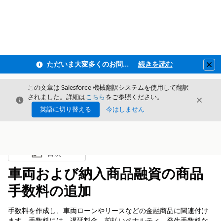
ただいま大変多くのお問い合わせをいただいており、ご連絡までにお時間を頂戴しております
続きを読む
Clo
この文章は Salesforce 機械翻訳システムを使用して翻訳
されました。詳細は
こちら
をご参照ください。
閉じる
閉じ
閉じる
英語に切り替える
今はしません
目次
目次を表示
車両および納入商品融資の商品
手数料の追加
手数料を作成し、車両ローンやリースなどの金融商品に関連付け
ます。手数料には、遅延料金、前払いペナルティ、発生手数料な