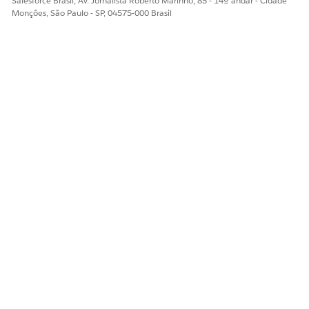
Salesforce Brasil, Av. Jornalista Roberto Marinho, 85 - 14º andar - Cidade
Monções, São Paulo - SP, 04575-000 Brasil
ESTE ARTIGO RESOLVEU SEU PROBLEMA?
Diga-nos para podermos melhorar!
Sim
Não