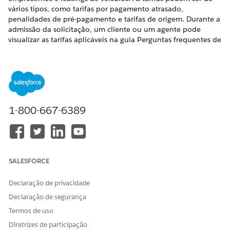
vários tipos, como tarifas por pagamento atrasado,
penalidades de pré-pagamento e tarifas de origem. Durante a
admissão da solicitação, um cliente ou um agente pode
visualizar as tarifas aplicáveis na guia Perguntas frequentes de
um produto.
EDIÇÕES OBRIGATÓRIAS
Disponível em: Edições
Enterprise
,
Unlimited
e
Developer
.
1-800-667-6389
PERMISSÕES DO USUÁRIO NECESSÁRIAS
Para criar tarifas de produto:
Conjunto de permissões do
designer de gerenciamento
de catálogo de produtos
SALESFORCE
Certifique-se de que o administrador configurou os valores da
lista de opções para o campo Tipo no objeto Tarifa do
Declaração de privacidade
produto.
Declaração de segurança
No Iniciador de aplicativos, selecione
Gerenciamento de
Termos de uso
catálogo de produtos
e, em seguida, selecione
Tarifas de
Diretrizes de participação