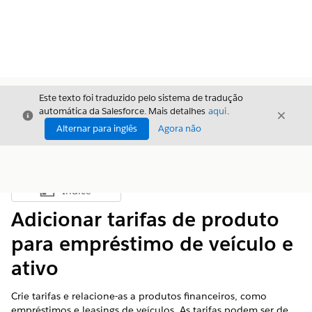
Este texto foi traduzido pelo sistema de tradução
automática da Salesforce. Mais detalhes
aqui
.
Fechar
Fecha
Fechar
Alternar para inglês
Agora não
Índice
Mostrar índice
Adicionar tarifas de produto
para empréstimo de veículo e
ativo
Crie tarifas e relacione-as a produtos financeiros, como
empréstimos e leasings de veículos. As tarifas podem ser de