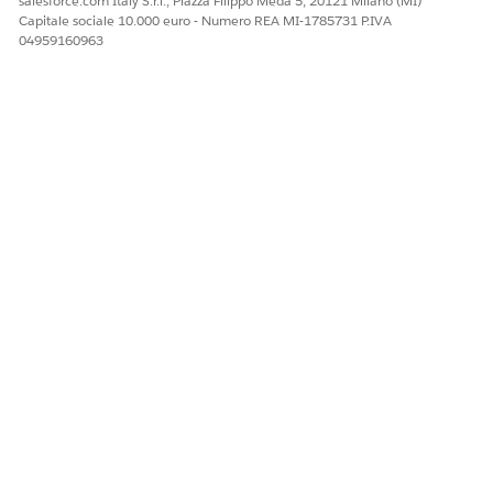
salesforce.com Italy S.r.l., Piazza Filippo Meda 5, 20121 Milano (MI)
Capitale sociale 10.000 euro - Numero REA MI-1785731 P.IVA
04959160963