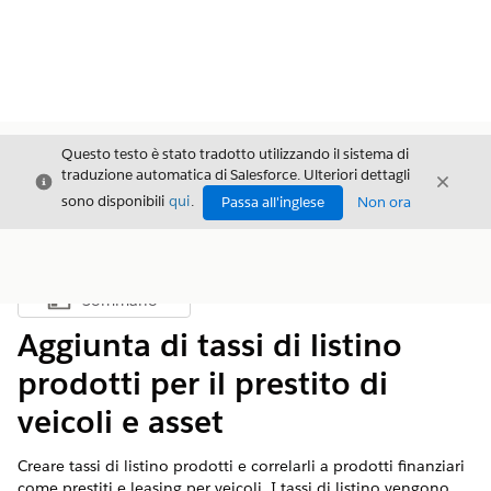
Questo testo è stato tradotto utilizzando il sistema di
traduzione automatica di Salesforce. Ulteriori dettagli
Chiudi
Chiud
Chiudi
sono disponibili
qui
.
Passa all'inglese
Non ora
Sommario
Mostra sommario
Aggiunta di tassi di listino
prodotti per il prestito di
veicoli e asset
Creare tassi di listino prodotti e correlarli a prodotti finanziari
come prestiti e leasing per veicoli. I tassi di listino vengono