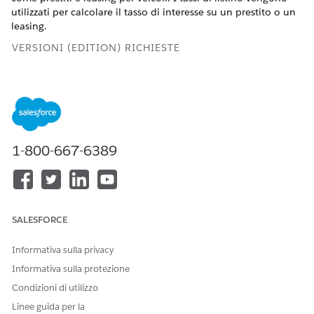
utilizzati per calcolare il tasso di interesse su un prestito o un
leasing.
VERSIONI (EDITION) RICHIESTE
Disponibile in:
Enterprise Edition
,
Unlimited Edition
e
Developer Edition
.
AUTORIZZAZIONI UTENTE RICHIESTE
1-800-667-6389
Per creare le percentuali di
Insieme di autorizzazioni
listino prodotti:
Responsabile prezzi
Salesforce
Dal Programma di avvio app selezionare
Gestione
SALESFORCE
catalogo prodotti
, quindi selezionare
Tariffe elenco
prodotti
.
Nella pagina della visualizzazione elenco delle tariffe
Informativa sulla privacy
dell'elenco prodotti, fare clic su
Nuovo
.
Informativa sulla protezione
Per List Rate (Percentuale elenco), immettere un numero.
Condizioni di utilizzo
La percentuale di listino viene sempre calcolata come
Linee guida per la
percentuale.