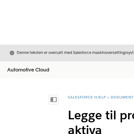
Avslutt
Denne teksten er oversatt med Salesforce maskinoversettingssyste
Automotive Cloud
SALESFORCE HJELP
DOKUMENT
Du er her:
Vis innholdsfortegnelse
Legge til pr
aktiva