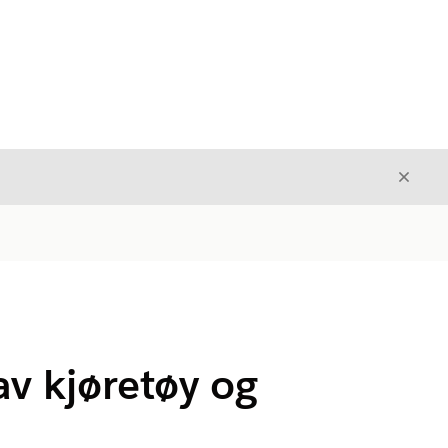
Avslut
Avslutt
 av kjøretøy og