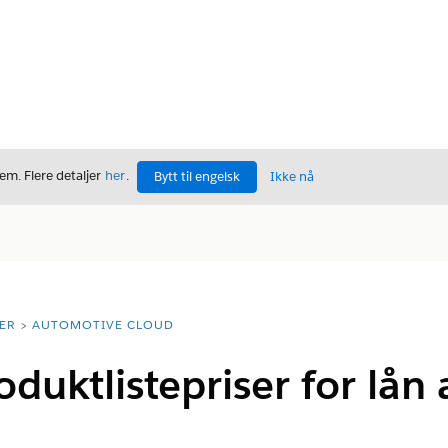
m. Flere detaljer
her
.
Bytt til engelsk
Ikke nå
ER
AUTOMOTIVE CLOUD
oduktlistepriser for lån