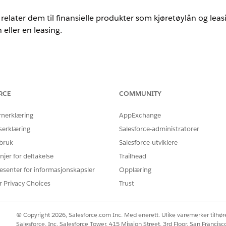
relater dem til finansielle produkter som kjøretøylån og leasi
 eller en leasing.
ted
og
Developer
Edition.
RCE
COMMUNITY
NØDVENDIGE BRUKERTILLATELSER
r:
Tillatelsessettet Salesforce 
rnerklæring
AppExchange
serklæring
Salesforce-administratorer
ing
fra appstarteren, og velg deretter
Produktlistepriser
.
 bruk
Salesforce-utviklere
isning av produktpriser.
njer for deltakelse
Trailhead
 som en prosentverdi.
esenter for informasjonskapsler
Opplæring
en gyldig sluttdato.
r Privacy Choices
Trust
prosessen for søknaden, kan vedkommende vise den tilgjengelige rent
is-poster med samme gyldighet relatert til det samme produktet, vise
isk produkt som Billån eller Billeasing.
© Copyright 2026, Salesforce.com Inc. Med enerett. Ulike varemerker tilhøre
Salesforce, Inc. Salesforce Tower, 415 Mission Street, 3rd Floor, San Francis