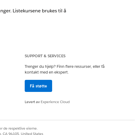
nger. Listekursene brukes til å
SUPPORT & SERVICES
Trenger du hjelp? Finn flere ressurser, eller få
Pricing Manager
kontakt med en ekspert.
Få støtte
Levert av
Experience Cloud
esatsen for et lån eller en leasing.
s den lavere renten til brukeren.
r de respektive eierne.
co, CA 94105, United States