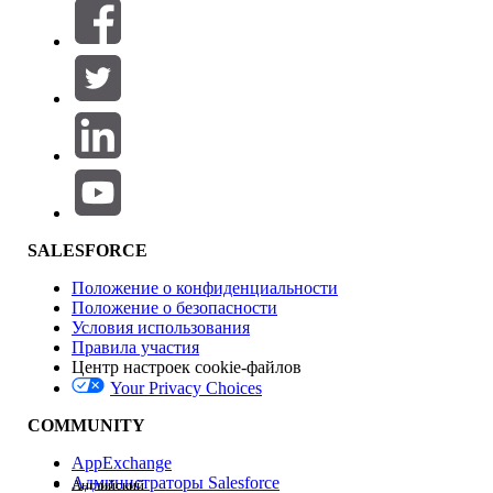
Фильтры (0)
ВЫБРАТЬ ФИЛЬТРЫ
Добавить
Область продуктов
Влияние на функции
SALESFORCE
Положение о конфиденциальности
Положение о безопасности
Условия использования
Правила участия
Центр настроек cookie-файлов
Your Privacy Choices
Версия
COMMUNITY
AppExchange
Администраторы Salesforce
Английский