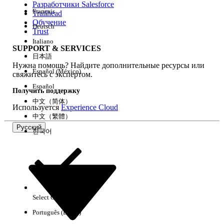
Разработчики Salesforce
Français
Trailhead
Возможности
Обучение
Deutsch
Trust
Italiano
SUPPORT & SERVICES
日本語
Нужна помощь? Найдите дополнительные ресурсы или
Очистить все
Готово
Español (México)
свяжитесь с экспертом.
Español
Получить поддержку
中文（简体）
Используется
Experience Cloud
中文（繁體）
Русский
한국어
Select Org
Русский
Português (Brasil)
Результаты отсутствуют