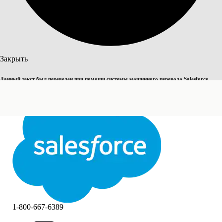
Поиск
Закрыть
Данный текст был переведен при помощи системы машинного перевода Salesforce.
Переключить на английский
Дополнительные сведения см.
здесь
.
Не сейчас
Закрыть
Закрыть
1-800-667-6389