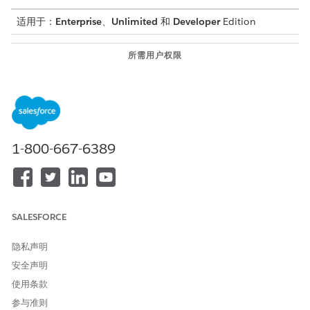
适用于：
Enterprise
、
Unlimited
和
Developer
Edition
所需用户权限
创建产品列表费率：
Salesforce 定价经理权限集
从应用程序启动程序中，选择
产品目录管理
，然后选择
产品列表
费率
。
在产品列表费率列表视图页面上，单击
新建
。
1-800-667-6389
对于列表速率，输入数字。
列表率始终以百分比计算。
输入有效开始日期和有效结束日期。
当用户开始申请接收流程时，他们可以查看贷款或租赁的可用利
率。如果两个产品列表利率记录与相同产品具有相同的有效性，
SALESFORCE
则向用户显示较低的利率。
对于产品，选择金融产品，例如汽车贷款或汽车租赁。
隐私声明
保存更改。
安全声明
重复这些步骤，为不同金额创建其他列表费率记录。
使用条款
参与准则