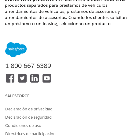
productos separados para préstamos de vehículos,
arrendamientos de vehículos, préstamos de accesorios y
arrendamientos de accesorios. Cuando los clientes solicitan
un préstamo o un leasing, seleccionan un producto
financiero que configuró.
EDICIONES NECESARIAS
Disponible en:
Enterprise Edition
,
Unlimited Edition
y
Developer Edition
1-800-667-6389
PERMISOS DE USUARIO NECESARIOS
Para crear productos:
Conjunto de permisos
Diseñador de gestión de
catálogo de productos
SALESFORCE
Asegúrese de que su administrador agregó el campo Basado
Declaración de privacidad
en al formato de página de registro Producto.
Declaración de seguridad
Desde el Iniciador de aplicación, seleccione
Gestión de
Condiciones de uso
catálogo de productos
y, a continuación, haga clic en
Directrices de participación
Productos
.