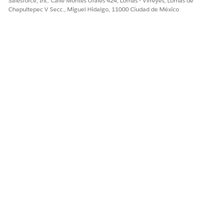
Salesforce, Inc. Calle Montes Urales 424, Lomas - Virreyes, Lomas de
Chapultepec V Secc., Miguel Hidalgo, 11000 Ciudad de México
¿RESOLVIÓ ESTE ARTÍCULO SU PROBLEMA?
¡Háganos saber cómo podemos mejorar!
Sí
No