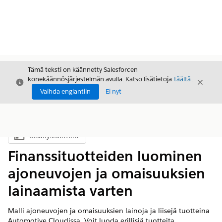
Tämä teksti on käännetty Salesforcen
konekäännösjärjestelmän avulla. Katso lisätietoja
täältä
.
Sulje
Sulje
Sulje
Vaihda englantiin
Ei nyt
Sisällysluettelo
Näytä sisällysluettelo
Finanssituotteiden luominen
ajoneuvojen ja omaisuuksien
lainaamista varten
Malli ajoneuvojen ja omaisuuksien lainoja ja liisejä tuotteina
Automotive Cloudissa. Voit luoda erillisiä tuotteita