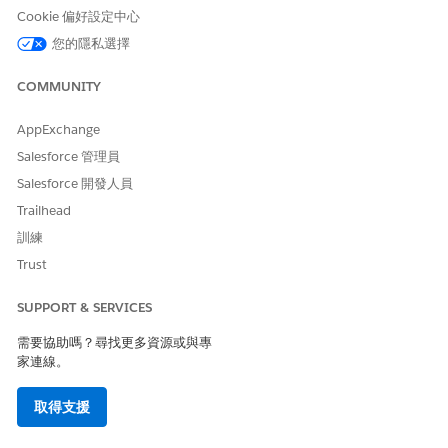
示。
Cookie 偏好設定中心
請儲存您的變更。
您的隱私選擇
重複步驟以建立其他財務產品,例如汽車租賃。
COMMUNITY
AppExchange
此文章是否解決您的問題？
Salesforce 管理員
請讓我們知道，以便我們改進！
Salesforce 開發人員
是
否
Trailhead
訓練
Trust
SUPPORT & SERVICES
需要協助嗎？尋找更多資源或與專
家連線。
取得支援