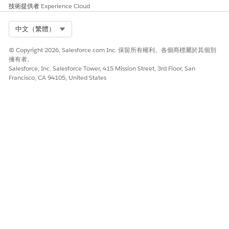
技術提供者
Experience Cloud
Select Org
中文（繁體）
© Copyright 2026, Salesforce.com Inc. 保留所有權利。各個商標屬於其個別
擁有者。
Salesforce, Inc. Salesforce Tower, 415 Mission Street, 3rd Floor, San
Francisco, CA 94105, United States