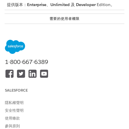
提供版本：
Enterprise
、
Unlimited
及
Developer
Edition。
需要的使用者權限
若要建立產品:
「產品型錄管理設計師」權限
集
請確認您的管理員已將「根據」欄位新增至「產品」記錄版面配
置。
1-800-667-6389
進入 App Launcher,選取「
產品型錄管理」
,然後按一下「
產
品
」。
從產品清單檢視頁面中,按一下「
新增
」。
輸入產品的名稱和描述。
針對「名稱」,您可以輸入「
」。
汽車貸款
SALESFORCE
輸入產品代碼。
在「產品類型」下選取「
無
」。
隱私權聲明
若要讓產品可供購買,請選取「
已啟用
」。
針對「根據」欄位,選取此產品所依據的產品分類。
安全性聲明
請參閱
建立車輛和資產借貸的產品分類
。
使用條款
針對「顯示 URL」,輸入影像 URL。
參與原則
此影像會在貸款或租賃申請的接收流程期間向客戶和工作人員顯