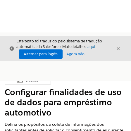
Este texto foi traduzido pelo sistema de tradução
automática da Salesforce. Mais detalhes
aqui
.
Fechar
Fecha
Fechar
Alternar para inglês
Agora não
Índice
Mostrar índice
Configurar finalidades de uso
de dados para empréstimo
automotivo
Defina os propósitos da coleta de informações dos
solicitantes antes de solicitar o consentimento deles durante