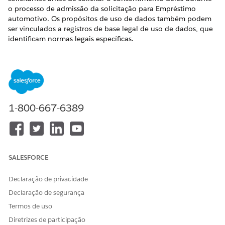
o processo de admissão da solicitação para Empréstimo
automotivo. Os propósitos de uso de dados também podem
ser vinculados a registros de base legal de uso de dados, que
identificam normas legais específicas.
EDIÇÕES OBRIGATÓRIAS
Disponível em: Edições
Enterprise
,
Unlimited
e
Developer
.
PERMISSÕES DO USUÁRIO NECESSÁRIAS
1-800-667-6389
Para criar bases legais de
Criar e editar acesso com
uso de dados:
base na base legal de uso
de dados
Para criar fins de uso de
Criar e editar acesso em
SALESFORCE
dados:
Finalidade do uso de dados
Declaração de privacidade
Para criar dados do
Criar e editar acesso no uso
formulário de autorização:
de dados do formulário de
Declaração de segurança
autorização
Termos de uso
Diretrizes de participação
No Iniciador de aplicativos, localize e selecione
Base legal