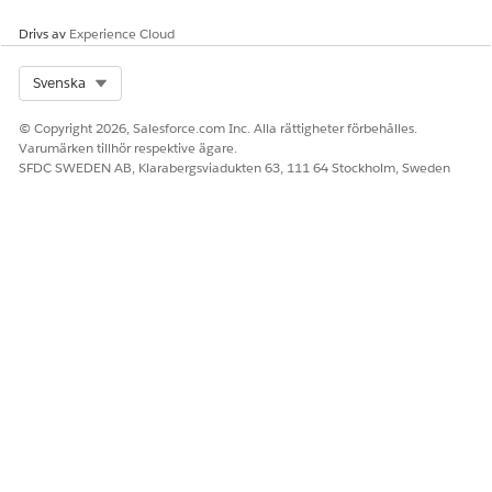
Välj det auktoriseringsformulär som du skapade i
Lägg
till upplysningar om
sökandes samtycke i
Drivs av
Experience Cloud
fordonsutlåning.
Spara dina ändringar.
Select Org
Svenska
I posten för dataanvändningssyfte, gå till fliken
Detaljer och välj
Är aktiv
.
© Copyright 2026, Salesforce.com Inc. Alla rättigheter förbehålles.
Spara dina ändringar.
Varumärken tillhör respektive ägare.
SFDC SWEDEN AB, Klarabergsviadukten 63, 111 64 Stockholm, Sweden
LÖSTE DENNA ARTIKEL DITT PROBLEM?
Berätta för oss vad vi kan förbättra!
Ja
Nej