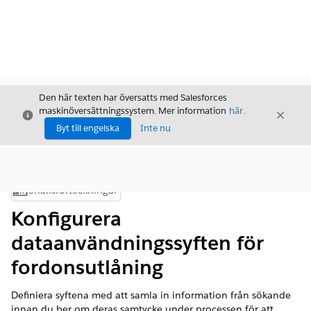
Den här texten har översatts med Salesforces
maskinöversättningssystem. Mer information
här
.
Stäng
Stäng
Stäng
Byt till engelska
Inte nu
Innehållsförteckningar
Visa innehållsförteckning
Konfigurera
dataanvändningssyften för
fordonsutlåning
Definiera syftena med att samla in information från sökande
innan du ber om deras samtycke under processen för att