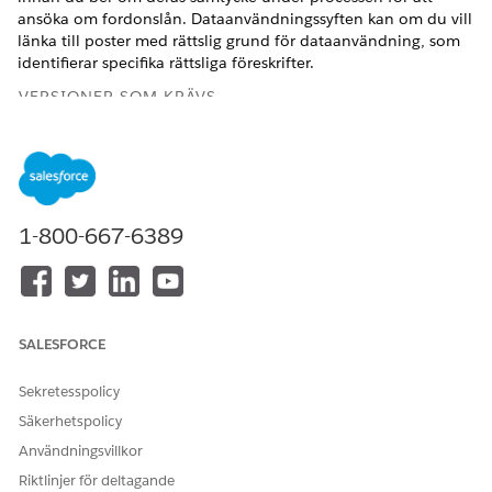
ansöka om fordonslån. Dataanvändningssyften kan om du vill
länka till poster med rättslig grund för dataanvändning, som
identifierar specifika rättsliga föreskrifter.
VERSIONER SOM KRÄVS
Tillgängliga i:
Enterprise
,
Unlimited
och
Developer
Editions.
ANVÄNDARBEHÖRIGHETER SOM KRÄVS FÖR ATT
1-800-667-6389
Skapa rättsliga grunder för
Skapa och redigera åtkomst
dataanvändning:
för Juridisk grund för
dataanvändning
Skapa
Skapa och redigera åtkomst
dataanvändningssyften:
för Dataanvändningssyfte
SALESFORCE
För att skapa
Åtkomsten Skapa och
Sekretesspolicy
auktoriseringsformulärdata
Redigera för
används:
dataanvändning för
Säkerhetspolicy
auktoriseringsformulär
Användningsvillkor
Sök fram och öppna
Rättslig grund för dataanvändning
i
Riktlinjer för deltagande