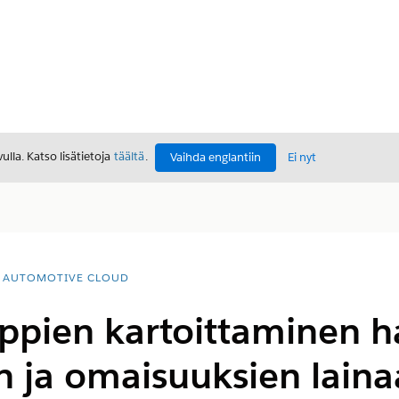
lla. Katso lisätietoja
täältä
.
Vaihda englantiin
Ei nyt
AUTOMOTIVE CLOUD
yppien kartoittaminen ha
 ja omaisuuksien laina