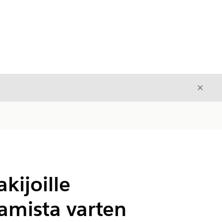
Sulje
Sulje
kijoille
amista varten