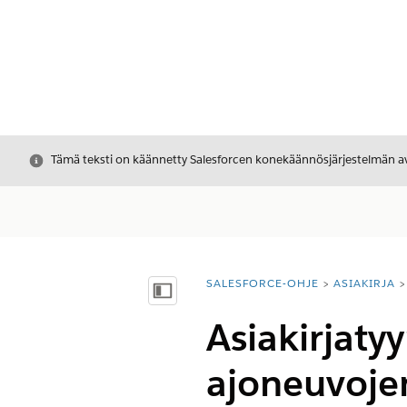
Sulje
Tämä teksti on käännetty Salesforcen konekäännösjärjestelmän avu
SALESFORCE-OHJE
ASIAKIRJA
Olet tässä:
Näytä sisällysluettelo
Asiakirjaty
ajoneuvojen