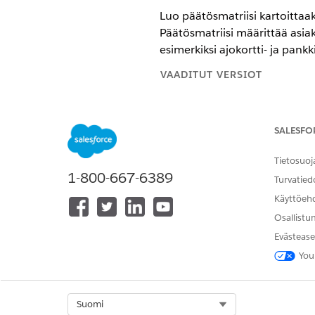
Luo päätösmatriisi kartoittaak
Päätösmatriisi määrittää asiak
esimerkiksi ajokortti- ja pankk
VAADITUT VERSIOT
Käytettävissä:
Enterprise Edition
SALESFO
Tietosuoj
Päätösmatriisin luominen:
1-800-667-6389
Turvatied
Käyttöeh
Osallistu
Evästease
You
Päätösmatriisin suorittaminen:
Select Org
Suomi