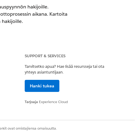
rauspyynnön hakijoille.
nottoprosessin aikana. Kartoita
hakijoille.
SUPPORT & SERVICES
Tarvitsetko apua? Hae lisää resursseja tai ota
ttäjä
yhteys asiantuntijaan.
Hanki tukea
jelma
Tarjoaja
Experience Cloud
n suunnitteluohjelma
jä
rkit ovat omistajiensa omaisuutta.