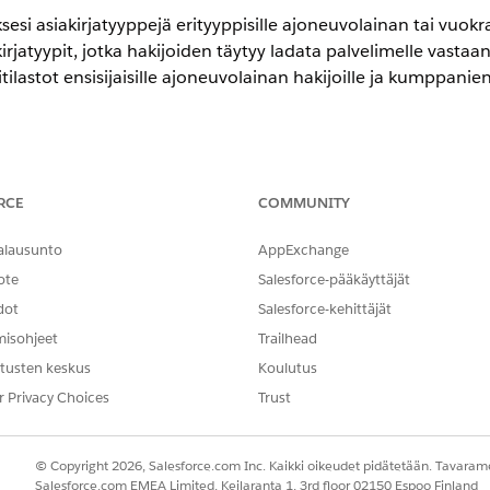
sesi asiakirjatyyppejä erityyppisille ajoneuvolainan tai vuok
irjatyypit, jotka hakijoiden täytyy ladata palvelimelle vastaa
itilastot ensisijaisille ajoneuvolainan hakijoille ja kumppanien 
-,
Unlimited Edition
- ja
Developer Edition
-versioissa.
RCE
COMMUNITY
TARVITTAVAT KÄYTTÖOIKEUDET
alausunto
AppExchange
Product Discovery -pääkäy
ote
Salesforce-pääkäyttäjät
AND
dot
Salesforce-kehittäjät
misohjeet
Trailhead
Sääntöjen suunnitteluoh
tusten keskus
Koulutus
AND
r Privacy Choices
Trust
Tuotekatalogien hallinna
Product Discovery -käyttä
© Copyright 2026, Salesforce.com Inc. Kaikki oikeudet pidätetään. Tavarame
Salesforce.com EMEA Limited, Keilaranta 1, 3rd floor 02150 Espoo Finland