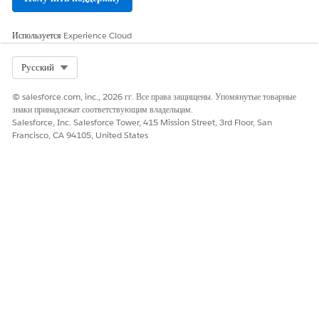
«Использование
транспортного
средства и консоли
Используется
Experience Cloud
андеррайтера
кредитования
актива» всем
Select Org
Русский
пользователям
андеррайтера.
© salesforce.com, inc., 2026 гг. Все права защищены. Упомянутые товарные
знаки принадлежат соответствующим владельцам.
Финансовые
Кредитование
Клонируйте набор
Salesforce, Inc. Salesforce Tower, 415 Mission Street, 3rd Floor, San
менеджеры,
транспортных
полномочий
Francisco, CA 94105, United States
выполняющие
средств и активов
«Редактировать
проверку заявителя
связанные записи
и проверку
стороны только для
кредитоспособност
чтения» и назначьте
и
его пользователям,
которые могут
переопределить
полномочия только
для чтения и
редактировать
сведения о стороне.
Назначьте это
только менеджерам,
которым нужно