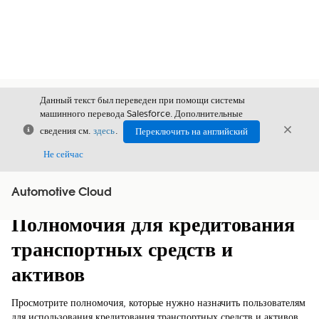
Данный текст был переведен при помощи системы
машинного перевода Salesforce. Дополнительные
Закрыть
Закры
сведения см.
здесь
.
Переключить на английский
Закрыт
Не сейчас
Automotive Cloud
Содержание
Показать содержание
Полномочия для кредитования
транспортных средств и
активов
Просмотрите полномочия, которые нужно назначить пользователям
для использования кредитования транспортных средств и активов.