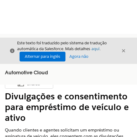
Este texto foi traduzido pelo sistema de tradução
automática da Salesforce. Mais detalhes
aqui
.
Fechar
Fecha
Fechar
Alternar para inglês
Agora não
Automotive Cloud
Índice
Mostrar índice
Divulgações e consentimento
para empréstimo de veículo e
ativo
Quando clientes e agentes solicitam um empréstimo ou
assinatura de veículo, eles consentem com as divulgações