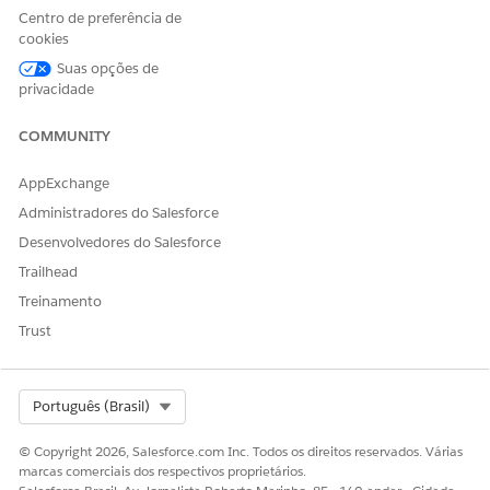
Empréstimo automotivo. Os propósitos de uso de dados
Centro de preferência de
também podem ser vinculados a registros de base legal de
cookies
uso de dados, que identificam normas legais específicas.
Suas opções de
privacidade
Mapear fins de uso de dados para solicitantes em
Empréstimo automotivo
COMMUNITY
Crie uma matriz de decisão para mapear fins de uso de
dados para os diferentes tipos de solicitantes para uma
AppExchange
solicitação de empréstimo ou leasing de veículo. A matriz
de decisão determina os tipos de divulgações para as
Administradores do Salesforce
quais os solicitantes devem dar consentimento durante o
Desenvolvedores do Salesforce
processo de admissão. Por exemplo, mapeie um objetivo
Trailhead
de uso de dados para um formulário de autorização para
Treinamento
os solicitantes principais de empréstimos e leasing, e
mapeie um objetivo de uso de dados separada para os
Trust
cossolicitantes de empréstimos.
Select Org
Português (Brasil)
© Copyright 2026, Salesforce.com Inc. Todos os direitos reservados. Várias
ESTE ARTIGO RESOLVEU SEU PROBLEMA?
marcas comerciais dos respectivos proprietários.
Diga-nos para podermos melhorar!