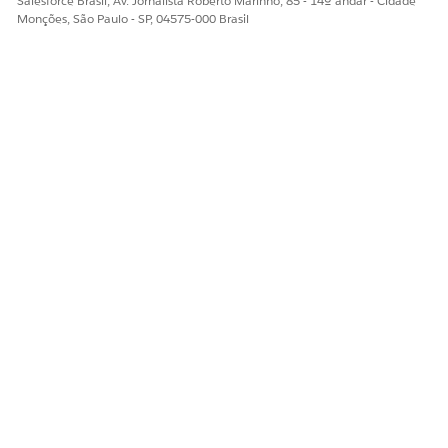
Salesforce Brasil, Av. Jornalista Roberto Marinho, 85 - 14º andar - Cidade
Monções, São Paulo - SP, 04575-000 Brasil
Sim
Não