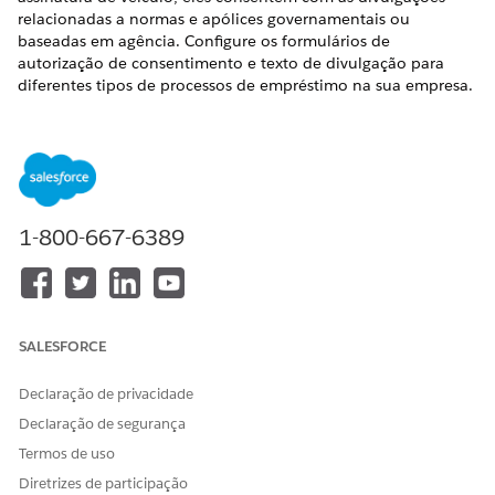
relacionadas a normas e apólices governamentais ou
baseadas em agência. Configure os formulários de
autorização de consentimento e texto de divulgação para
diferentes tipos de processos de empréstimo na sua empresa.
EDIÇÕES OBRIGATÓRIAS
Disponível em: Edições
Enterprise
,
Unlimited
e
Developer
.
Adicionar divulgações para consentimento do solicitante
1-800-667-6389
em Empréstimo automotivo
Crie um formulário de autorização de divulgação para
Empréstimo automotivo com vários registros de texto de
formulário relacionados mostrados a um solicitante na
página Revisar divulgações e consentimento do fluxo
SALESFORCE
guiado de entrada.
Configurar finalidades de uso de dados para empréstimo
Declaração de privacidade
automotivo
Declaração de segurança
Defina os propósitos da coleta de informações dos
Termos de uso
solicitantes antes de solicitar o consentimento deles
Diretrizes de participação
durante o processo de admissão da solicitação para