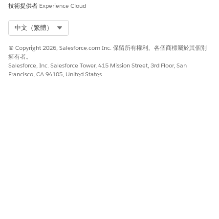
技術提供者
Experience Cloud
Select Org
中文（繁體）
© Copyright 2026, Salesforce.com Inc. 保留所有權利。各個商標屬於其個別
擁有者。
Salesforce, Inc. Salesforce Tower, 415 Mission Street, 3rd Floor, San
Francisco, CA 94105, United States