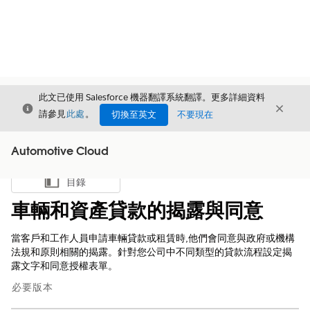
此文已使用 Salesforce 機器翻譯系統翻譯。更多詳細資料
結束
結束
結束
請參見
此處
。
切換至英文
不要現在
Automotive Cloud
目錄
顯示目錄
車輛和資產貸款的揭露與同意
當客戶和工作人員申請車輛貸款或租賃時,他們會同意與政府或機構
法規和原則相關的揭露。針對您公司中不同類型的貸款流程設定揭
露文字和同意授權表單。
必要版本