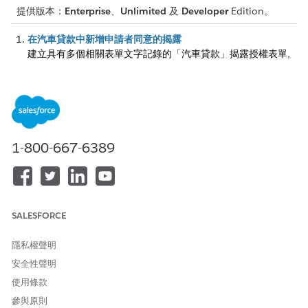
提供版本：
Enterprise
、
Unlimited
及
Developer
Edition。
在汽車貸款中新增申請者同意的揭露
建立具有多個相關表單文字記錄的「汽車貸款」揭露授權表單,
這些記錄會顯示在入院引導式流程的「檢閱揭露與同意」頁面上
給申請者。
設定汽車貸款的資料使用用途
在「汽車貸款」的申請接收流程期間,請先定義收集申請者資訊
的目的,再向其尋求同意。資料使用用途可選擇性連結至資料使
1-800-667-6389
用法律基礎記錄,其可識別特定法律法規。
在汽車貸款中將資料用途對應至申請者
建立決策矩陣,將資料使用用途對應至車輛貸款或租賃申請的不
同類型申請者。決策矩陣會決定申請人在入院流程期間必須提供
同意的揭露類型。例如,將授權表單的資料使用用途對應至貸款
SALESFORCE
和租賃的主要申請者,並將個別的資料使用用途對應至聯席申請
貸款。
隱私權聲明
安全性聲明
使用條款
參與原則