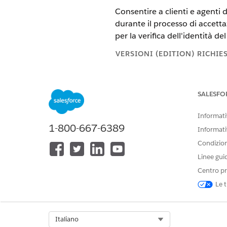
Consentire a clienti e agenti 
durante il processo di accetta
per la verifica dell'identità 
VERSIONI (EDITION) RICHIE
Disponibile in:
Enterprise Editio
SALESFO
Creazione di tipi di documenti 
Durante il processo di assunzi
Informativ
sottoscrittori. Organizzare q
1-800-667-6389
Informati
guida alla categoria Proof of 
documento Proof of Income.
Condizioni
Linee gui
Mappatura dei tipi di document
Creare una matrice decisionale
Centro pr
veicoli. La matrice decisional
Le t
esempio, mappare la patente di
Select Org
Italiano