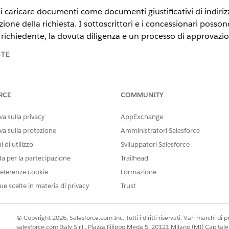
di caricare documenti come documenti giustificativi di indiriz
zione della richiesta. I sottoscrittori e i concessionari poss
del richiedente, la dovuta diligenza e un processo di approvazi
STE
n
,
Unlimited Edition
e
Developer Edition
.
RCE
COMMUNITY
per il prestito di veicoli e asset
one del prestito, i richiedenti presentano vari documenti per la veri
a sulla privacy
AppExchange
uesti documenti creando tipi e categorie di documenti. Ad esempio, 
va sulla protezione
Amministratori Salesforce
Address, oppure associare i tipi di documento Estratti conto e Cedol
 di utilizzo
Sviluppatori Salesforce
da per la partecipazione
Trailhead
i ai richiedenti per il prestito di veicoli e asset
 per mappare i tipi di documenti ai diversi tipi di richiedenti per u
eferenze cookie
Formazione
e determina i tipi di documenti che i richiedenti devono caricare du
ue scelte in materia di privacy
Trust
 guida e gli estratti conto ai principali richiedenti e co-richiedenti
© Copyright 2026, Salesforce.com Inc. Tutti i diritti riservati. Vari marchi di pro
salesforce.com Italy S.r.l., Piazza Filippo Meda 5, 20121 Milano (MI) Capit