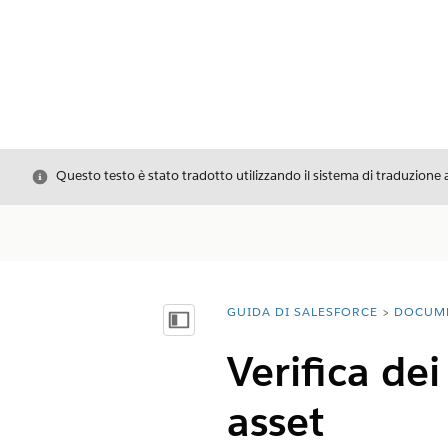
Chiudi
Questo testo è stato tradotto utilizzando il sistema di traduzione 
GUIDA DI SALESFORCE
DOCUM
Ti trovi qui:
Mostra sommario
Verifica dei
asset