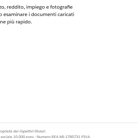
zo, reddito, impiego e fotografie
ono esaminare i documenti caricati
one più rapido.
fica e la valutazione da parte dei
associare i tipi di documento Patente di
e stipendio alla categoria di
na richiesta di prestito o leasing per
rante il processo di accettazione. Ad
 di un prestito per veicoli.
prietà dei rispettivi titolari.
ale sociale 10.000 euro - Numero REA MI-1785731 P.IVA