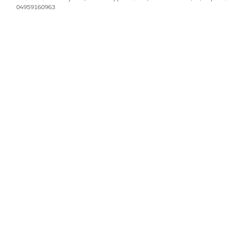
04959160963
IL PROBLEMA?
orare!