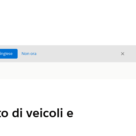
Chiud
'inglese
Non ora
Chiudi
o di veicoli e