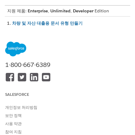
지원 제품:
Enterprise
,
Unlimited
,
Developer
Edition
차량 및 자산 대출용 문서 유형 만들기
대출 접수 과정에서 신청자는 검증 및 심사 담당자 평가를 위해
다양한 문서를 제출합니다. 문서 유형 및 범주를 만들어 해당 문
서를 정리할 수 있습니다. 예를 들어, 문서 유형인 운전 면허증
을 주소 증명 범주와 연결하거나 은행 거래 내역서 및 급여 명세
서를 소득 증명 문서 범주와 연결합니다.
1-800-667-6389
차량 및 자산 대출을 위해 신청자에 문서 유형 매핑
의사 결정 매트릭스를 만들어 문서 유형을 차량 대출 또는 리스
신청자의 다양한 유형에 매핑합니다. 결정 매트릭스는 신청자가
인테이크 프로세스 동안 업로드해야 하는 문서 유형을 결정합니
다. 예를 들어, 차량 대출의 주요 신청자 및 공동 신청자에 운전
SALESFORCE
면허증 및 은행 내역서를 매핑합니다.
개인정보 처리방침
보안 정책
사용 약관
이 기사를 통해 문제를 해결했습니까?
참여 지침
개선을 위한 의견을 보내주세요.