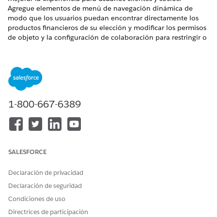
Agregue elementos de menú de navegación dinámica de
modo que los usuarios puedan encontrar directamente los
productos financieros de su elección y modificar los permisos
de objeto y la configuración de colaboración para restringir o
ampliar el acceso para concesionarios y solicitantes.
EDICIONES NECESARIAS
Disponible en: Lightning Experience
1-800-667-6389
Disponible en:
Enterprise Edition
,
Unlimited Edition
y
Developer Edition
Configure sitios de Experience Cloud
para sus usuarios
clientes
y
socios
. Asegúrese de crear dos sitios separados para
concesionarios y clientes y asígneles los conjuntos de
SALESFORCE
permisos requeridos. Utilice reglas de colaboración para
modificar el objeto y el acceso de registro a clientes y
Declaración de privacidad
concesionarios.
Declaración de seguridad
Condiciones de uso
Directrices de participación