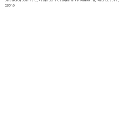
Salesforce Spain S.L., Paseo de la Castellana 79, Planta 7ª, Madrid, Spain,
¡Háganos saber cómo podemos mejorar!
28046
Sí
No