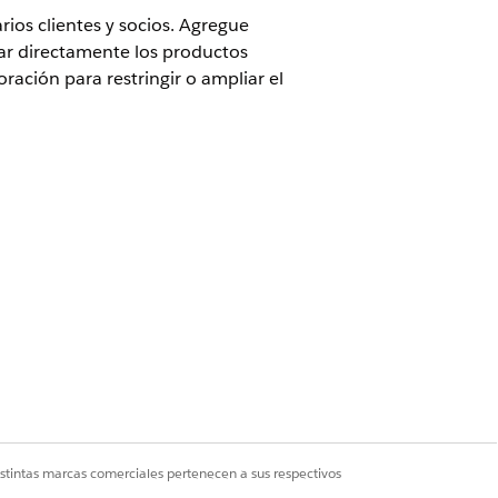
rios clientes y socios. Agregue
r directamente los productos
ración para restringir o ampliar el
ar dos sitios separados para
de colaboración para modificar el
Experience Cloud para Financiación
ear y personalizar los sitios para
ive Cloud únicamente
istintas marcas comerciales pertenecen a sus respectivos