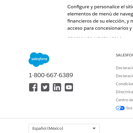
Configure y personalice el sit
elementos de menú de navega
financieros de su elección, y 
acceso para concesionarios y s
EDICIONES NECESARIAS
Disponible en: Lightning Experi
SALESFO
Disponible en:
Enterprise Editio
Declaraci
1-800-667-6389
Configure sitios de Experienc
Declaraci
concesionarios y clientes y as
Condicio
objeto y registrar el acceso a 
Directric
Centro de
Los temas
IMPORTANTE
Sus
digital. Sin embargo, p
Automotive Cloud. Ase
Select Org
Español (México)