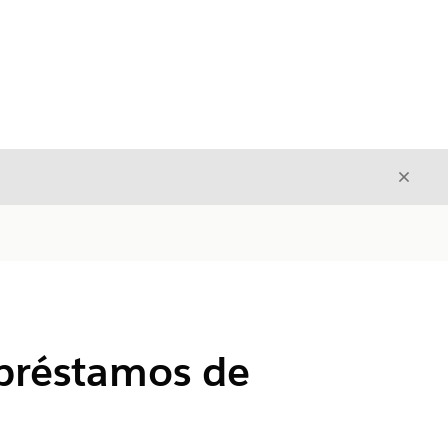
Cerrar
Cerrar
 préstamos de