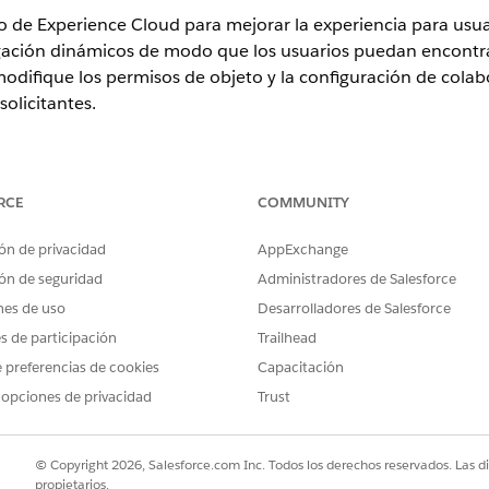
io de Experience Cloud para mejorar la experiencia para usua
ción dinámicos de modo que los usuarios puedan encontra
modifique los permisos de objeto y la configuración de colabo
olicitantes.
ence
RCE
COMMUNITY
n
,
Unlimited Edition
y
Developer Edition
ón de privacidad
AppExchange
e Cloud
para sus usuarios
clientes
y
socios
. Asegúrese de cre
ón de seguridad
Administradores de Salesforce
ígneles los conjuntos de permisos requeridos. Utilice reglas 
nes de uso
Desarrolladores de Salesforce
clientes y concesionarios.
es de participación
Trailhead
 preferencias de cookies
Capacitación
 vinculados aquí explican cómo se pueden personalizar sitios de 
 opciones de privacidad
Trust
uede consultar los temas que le indican los pasos necesarios para cr
gúrese de asignar los permisos de usuario específicos de Automot
© Copyright 2026, Salesforce.com Inc. Todos los derechos reservados. Las d
propietarios.