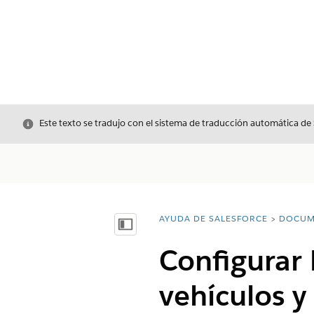
Cerrar
Este texto se tradujo con el sistema de traducción automática de
AYUDA DE SALESFORCE
DOCUM
Usted está aquí:
Mostrar índice de materias
Configurar
vehículos y