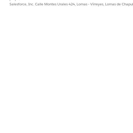
os de Automoción como elementos de menú en la barra de navega
Salesforce, Inc. Calle Montes Urales 424, Lomas - Virreyes, Lomas de Chap
ud de Financiación digital
para obtener los pasos detallados.
sibles para los usuarios clientes. Consulte
Hacer visibles archivos e
PROBLEMA?
ejorar!