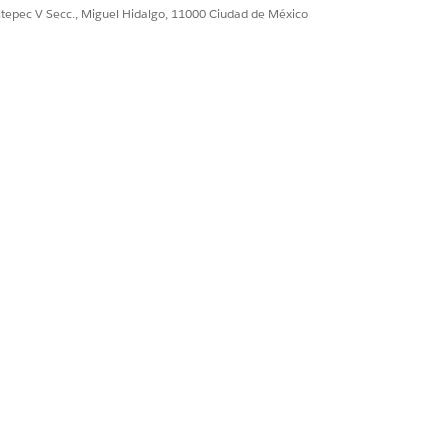
ción. Consulte
Configurar el menú de
ultepec V Secc., Miguel Hidalgo, 11000 Ciudad de México
n registros para clientes
.
Sí
No