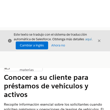
Este texto se tradujo con el sistema de traducción
automática de Salesforce. Obtenga más detalles
aquí
.
Cerrar
Cerrar
Cerrar
Cambiar a inglés
Ahora no
Índice de
Mostrar índice de materias
materias
Conocer a su cliente para
préstamos de vehículos y
activos
Recopile información esencial sobre los solicitantes cuando
soliciten préstamos y operaciones de leasing de vehículos. El