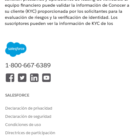
equipo financiero puede validar la información de Conocer a
su cliente (KYC) proporcionada por los solicitantes para la
evaluación de riesgos y la verificación de identidad. Los
suscriptores pueden ver la información de KYC de los
solicitantes cuando revisan la solicitud en la aplicación
Consola de préstamos de vehículos y activos. Una institución
financiera puede utilizar datos de proveedores de servicio de
identidad y verificación o proveedores de servicios de
selección para verificar los detalles enviados durante el
proceso de admisión de solicitudes.
1-800-667-6389
EDICIONES NECESARIAS
Disponible en:
Enterprise Edition
, Unlimited Edition y
Developer Edition
SALESFORCE
Revise la información almacenada en los siguientes registros.
Declaración de privacidad
OBJETO
DETALLES
Declaración de seguridad
Perfil de parte
La información
Condiciones de uso
proporcionada por el
Directrices de participación
solicitante en el paso