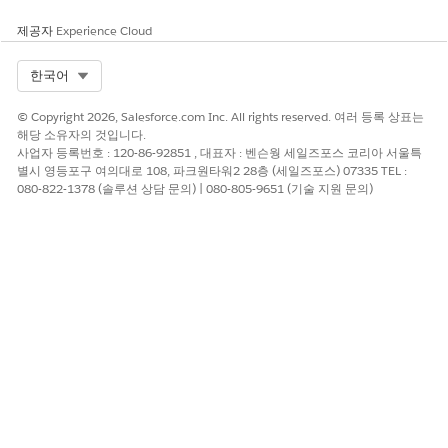
된 후 최종 위험 평가가 이 개체
에 저장됩니다. 심사 담당자 및
제공자
Experience Cloud
검토자는 위험 재정의 이유를
추가할 수도 있습니다.
Select Org
한국어
신원 문서
이 개체에 신청자가 접수 과정
에서 제출하는 모든 신원 문서
© Copyright 2026, Salesforce.com Inc. All rights reserved. 여러 등록 상표는
해당 소유자의 것입니다.
(예: 운전 면허증, 은행 거래 내
사업자 등록번호 : 120-86-92851 , 대표자 : 벤슨웡 세일즈포스 코리아 서울특
역서, 고용 확인서, 주민등록
별시 영등포구 여의대로 108, 파크원타워2 28층 (세일즈포스) 07335 TEL :
증)가 저장됩니다. 기타 세부
080-822-1378 (솔루션 상담 문의) | 080-805-9651 (기술 지원 문의)
사항에는 문서를 검증한 사람
과 검증 일자, 만료 일자, 발급
기관이 포함됩니다.
이 기사를 통해 문제를 해결했습니까?
개선을 위한 의견을 보내주세요.
예
아니요