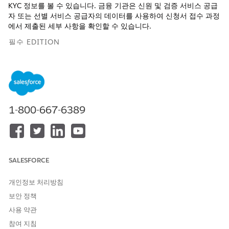
KYC 정보를 볼 수 있습니다. 금융 기관은 신원 및 검증 서비스 공급
자 또는 선별 서비스 공급자의 데이터를 사용하여 신청서 접수 과정
에서 제출된 세부 사항을 확인할 수 있습니다.
필수 EDITION
지원 제품:
Enterprise
,
Unlimited
,
Developer
Edition
다음 레코드에 저장된 정보를 검토합니다.
1-800-667-6389
개체
세부 사항
당사자 프로필
신청자가 접수 안내 플로의 개
인 세부 사항 단계에서 제공한
정보는 이 개체에 저장됩니다.
세부 사항에는 국적, 납세자 ID
SALESFORCE
번호, 성별, 생년월일, 신용 점
수 등이 포함됩니다.
개인정보 처리방침
당사자 프로필 주소
신청자가 접수 안내 플로의 주
보안 정책
소 세부 사항 단계에서 제공한
사용 약관
정보는 이 개체에 저장됩니다.
세부 사항에는 현재 주소, 기본
참여 지침