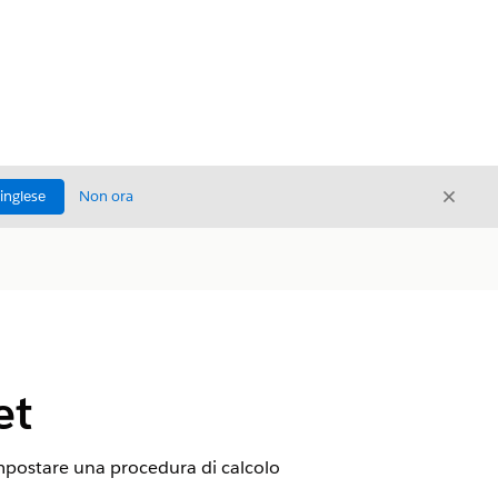
Chiud
'inglese
Non ora
Chiudi
et
. Impostare una procedura di calcolo