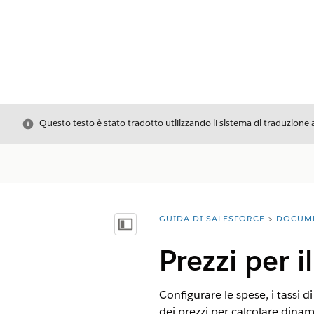
Chiudi
Questo testo è stato tradotto utilizzando il sistema di traduzione 
GUIDA DI SALESFORCE
DOCUM
Ti trovi qui:
Mostra sommario
Prezzi per il
Configurare le spese, i tassi d
dei prezzi per calcolare dinami