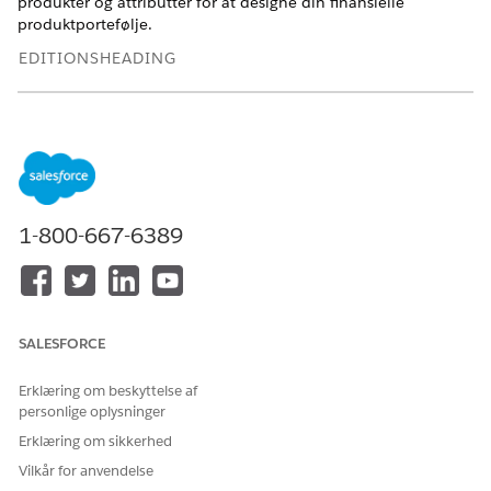
produkter og attributter for at designe din finansielle
produktportefølje.
EDITIONSHEADING
Tilgængelig i:
Enterprise
,
Unlimited
og
Developer
Edition
Konfigurer produktattributter for Køretøjs- og aktivudlån
Opret attributter for dine finansielle produkter for at
angive det maksimale og mindste beløb for et lån eller en
leasing, tilbuddets gyldighed og varigheden af et lån eller
1-800-667-6389
en leasing. Når kunder og agenter ansøger om et lån eller
en lease, vises disse attributter som valgmuligheder og
bruges også til at beregne tilbuddene. Opret desuden en
produktattribut for at angive det Omniscript-navn, der
bruges af applikationen til at starte et guidet forløb under
SALESFORCE
applikationsoverførselsprocessen for agenter og kunder.
Erklæring om beskyttelse af
Opret attributpluklister for Køretøjs- og aktivudlån
personlige oplysninger
Opret en attributplukliste og dens relaterede værdier for
Erklæring om sikkerhed
produktattributter af datatypen Plukliste. F.eks. er
lånebetingelse eller leasingbetingelse en
Vilkår for anvendelse