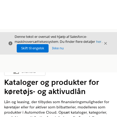
Denne tekst er oversat ved hjælp af Salesforce-
maskinoversættelsessystem. Du finder flere detaljer
her
.
Luk
Luk
Luk
Skift til engelsk
Ikke nu
Indhold
Vis indholdsfortegnelse
Kataloger og produkter for
køretøjs- og aktivudlån
Lån og leasing, der tilbydes som finansieringsmuligheder for
køretøjer eller for aktiver som bilbatterier, modelleres som
produkter i Automotive Cloud. Opsæt kataloger, kategorier,