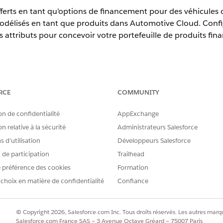
 offerts en tant qu'options de financement pour des véhicules 
odélisés en tant que produits dans Automotive Cloud. Confi
s attributs pour concevoir votre portefeuille de produits fina
tion,
Unlimited
Edition et
Developer
Edition
RCE
COMMUNITY
roduit pour le prêt de véhicules et d’actifs
produits financiers afin de spécifier le montant maximum et minimum
on de confidentialité
AppExchange
e d'un prêt ou d'un crédit-bail. Lorsque des clients et des agents de
n relative à la sécurité
Administrateurs Salesforce
orme d'options de sélection et sont également utilisés pour calculer 
 Omniscript utilisé par l'application afin de lancer un flux guidé pe
 d’utilisation
Développeurs Salesforce
s clients.
s de participation
Trailhead
 d'attributs pour le prêt de véhicules et d'actifs
 préférence des cookies
Formation
'attributs et ses valeurs associées pour les attributs de produit de ty
 choix en matière de confidentialité
Confiance
rédit-bail est un attribut de type liste de sélection avec des valeu
t que vous spécifiez sont affichées sous forme d'options pour un cli
e processus d'admission de la demande.
© Copyright 2026, Salesforce.com Inc. Tous droits réservés. Les autres marqu
Salesforce.com France SAS – 3 Avenue Octave Gréard – 75007 Paris