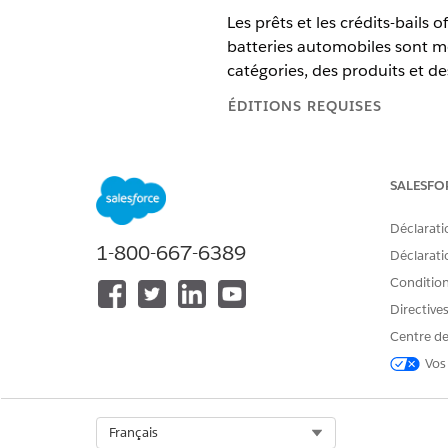
Les prêts et les crédits-bails
batteries automobiles sont m
catégories, des produits et de
ÉDITIONS REQUISES
Disponible avec :
Enterprise
Edi
SALESFO
Configuration d’attributs de p
Créez des attributs pour vos 
Déclarati
validité de l'offre et la duré
1-800-667-6389
Déclaratio
attributs sont affichés sous f
produit pour spécifier le nom
Conditions
demande pour les agents et le
Directive
Création de listes de sélection
Centre de
Créez une liste de sélection d
Vos
durée du prêt ou la durée du c
48 mois. Les valeurs d'attribu
calculer les offres pendant l
Select Org
Français