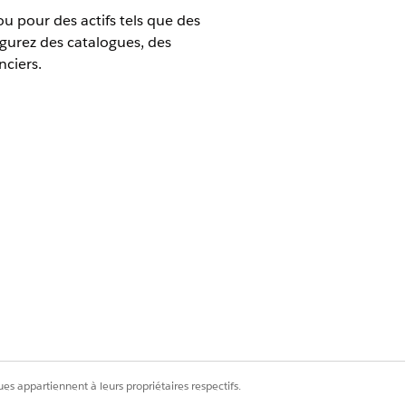
ou pour des actifs tels que des
gurez des catalogues, des
nciers.
 d'un prêt ou d'un crédit-bail, la
mandent un prêt ou un crédit-bail, ces
les offres. Créez également un attribut
ndant le processus de réception de la
pe Liste de sélection. Par exemple, la
rs possibles de 12 mois, 24 mois ou
ent ou un agent, et sont utilisées pour
es appartiennent à leurs propriétaires respectifs.