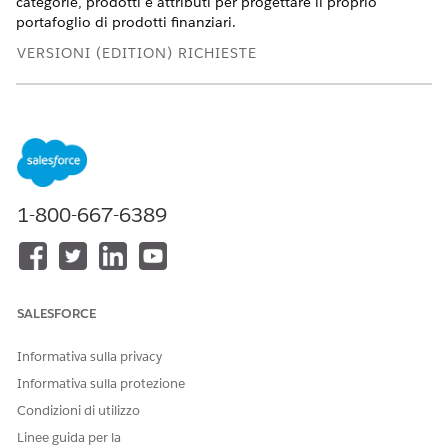
categorie, prodotti e attributi per progettare il proprio
portafoglio di prodotti finanziari.
VERSIONI (EDITION) RICHIESTE
Disponibile in:
Enterprise Edition
,
Unlimited Edition
e
Developer Edition
.
Configurazione degli attributi dei prodotti per il prestito di
veicoli e asset
Creare attributi per i prodotti finanziari per specificare
1-800-667-6389
l'ammontare massimo e minimo di un prestito o di un
leasing, la validità dell'offerta e la durata di un prestito o
di un leasing. Quando clienti e agenti richiedono un
prestito o un leasing, questi attributi vengono visualizzati
come opzioni di selezione e vengono utilizzati anche per
SALESFORCE
calcolare le offerte. Inoltre, creare un attributo prodotto
per specificare il nome OmniScript utilizzato
Informativa sulla privacy
dall'applicazione per avviare un flusso guidato durante il
Informativa sulla protezione
processo di accettazione dell'applicazione per agenti e
Condizioni di utilizzo
clienti.
Linee guida per la
Creazione di elenchi di selezione attributi per il prestito di