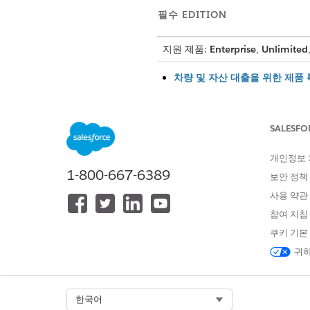
필수 EDITION
지원 제품:
Enterprise
,
Unlimited
차량 및 자산 대출을 위한 제품 
금융 제품에 대한 특성을 만들어 
또는 리스를 신청하면 이러한 
접수 프로세스에서 에이전트와 고객
SALESFO
차량 및 자산 대출을 위한 특성
데이터 형식이 Picklist인 제
개인정보
1-800-667-6389
월 또는 48개월인 선택 목록 
보안 정책
계산하는 데도 사용됩니다.
사용 약관
차량 및 자산 대출을 위한 상품
참여 지침
고객에게 판매할 다양한 유형의 
쿠키 기본
들어, 모든 대출 유형 상품에 대
귀하
기본값을 지정할 수도 있습니다.
차량 및 자산 대출용 카탈로그 
제품 카탈로그 및 관련 범주를 만
Select Org
한국어
품을 그룹화할 수 있습니다. 사용