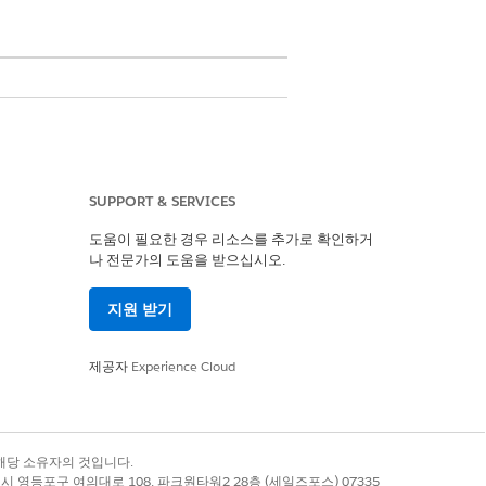
기간을 지정합니다. 고객 및 에이전트가 대출
 제품 특성을 만들어 애플리케이션이 신청
니다.
SUPPORT & SERVICES
도움이 필요한 경우 리소스를 추가로 확인하거
또는 리스 기간은 가능한 값이 12개월, 24개
나 전문가의 도움을 받으십시오.
시되며 신청 인테이크 프로세스 중에 제안을
지원 받기
세분적으로 상품을 구분할 수 있습니다. 예를
제공자
Experience Cloud
 특성을 연결할 수 있습니다. 각 특성에 대해
상속합니다.
은행 기관은 카탈로그를 만들어서 모든 금융 상
록 상표는 해당 소유자의 것입니다.
분류할 수 있습니다.
별시 영등포구 여의대로 108, 파크원타워2 28층 (세일즈포스) 07335