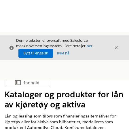
Denne teksten er oversatt med Salesforce
maskinoversettingssystem. Flere detaljer
her
.
Avslutt
Avslut
Avslutt
Bytt til engelsk
Ikke nå
Innhold
Vis innholdsfortegnelse
Kataloger og produkter for lån
av kjøretøy og aktiva
Lån og leasing som tilbys som finansieringsalternativer for
kjøretøy eller for aktiva som bilbatterier, modelleres som
produkter i Automotive Cloud. Konfigurer kataloger,