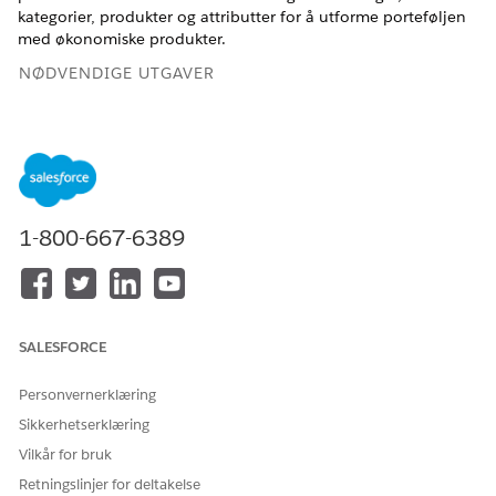
kategorier, produkter og attributter for å utforme porteføljen
med økonomiske produkter.
NØDVENDIGE UTGAVER
Tilgjengelig i
Enterprise
,
Unlimited
og
Developer
Edition.
Konfigurere produktattributter for kjøretøy- og
aktivumutlån
Opprett attributter for økonomiproduktene for å angi
1-800-667-6389
maksimums- og minimumsbeløpet for et lån eller en
leasing, gyldigheten av tilbudet og varigheten av et lån
eller en leasing. Når kunder og agenter søker om et lån
eller en leasing, vises disse attributtene som alternativer
for valg, og brukes også til å beregne tilbudene. Opprett i
SALESFORCE
tillegg et produktattributt for å angi Omnikanal-navnet
som brukes av programmet til å starte en veiledet flyt
Personvernerklæring
under inntaksprosessen for programmer for agenter og
Sikkerhetserklæring
kunder.
Vilkår for bruk
Opprette attributtvalglister for kjøretøy- og aktivumutlån
Retningslinjer for deltakelse
Opprett en attributtvalgliste og dens relaterte verdier for