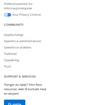
produktattributter av datatypen Valgliste. For eksempel er
Preferansesenter for
lånetid eller leieperiode et valglistetypeattributt med
informasjonskapsler
mulige verdier på 12 måneder, 24 måneder eller 48
Your Privacy Choices
måneder. Attributtverdiene du angir, vises som alternativer
for en kunde eller en agent, og brukes også til å beregne
COMMUNITY
tilbudene under inntaksprosessen for søknaden.
AppExchange
Opprette produktklassifiseringer for kjøretøy- og
aktivumutlån
Salesforce-administratorer
Opret produktklassificeringer for de forskellige typer af
Salesforce-utviklere
finansielle produkter, som du tilbyder til salg til dine
Trailhead
kunder. Når du relaterer bestemte attributter til en
produktklassifisering, kan du skille mellom produkter på et
Opplæring
detaljnivå. Opprett for eksempel en produktklassifisering
Trust
for alle lånetypeprodukter og relater attributter som
lånetid, maksimalt lånebeløp og minimalt lånebeløp. Du
SUPPORT & SERVICES
kan også angi en standardverdi for hvert attributt. Alle
produkter som du oppretter basert på en klassifisering,
Trenger du hjelp? Finn flere
ressurser, eller få kontakt med
arver automatisk attributtene.
en ekspert.
Opprette kataloger og kategorier for kjøretøy- og
aktivumutlån
Få støtte