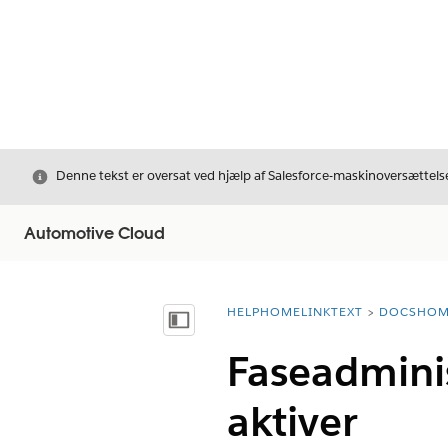
Luk
Denne tekst er oversat ved hjælp af Salesforce-maskinoversættelse
Automotive Cloud
HELPHOMELINKTEXT
DOCSHOM
breadcrumbDescription
Vis indholdsfortegnelse
Faseadminis
aktiver