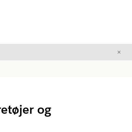
Luk
Luk
retøjer og