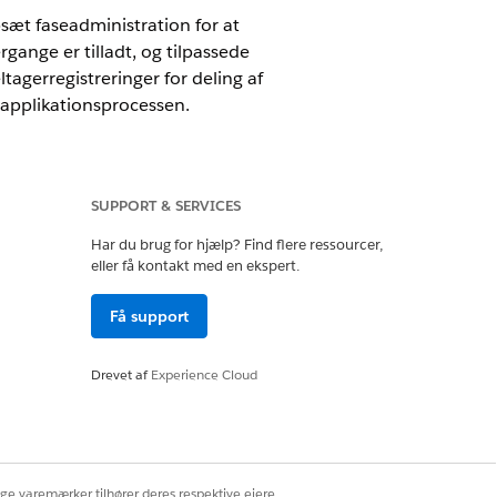
sæt faseadministration for at
ange er tilladt, og tilpassede
agerregistreringer for deling af
 applikationsprocessen.
rodukt. Opret også pluklisteværdier for
. Disse feltværdier hjælper dig med at
SUPPORT & SERVICES
jer og aktiver.
Har du brug for hjælp? Find flere ressourcer,
eller få kontakt med en ekspert.
il. Føj brugere med lignende jobroller
estemt deltagergruppe lige
Få support
r, Ansøgningsformularprodukt og
Drevet af
Experience Cloud
odukt til feltet Fase på en
erede ansøgningsformulars faser.
or et ansøgningsformularprodukt
ige varemærker tilhører deres respektive ejere.