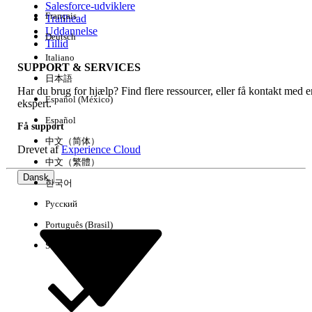
Salesforce-udviklere
Français
Trailhead
Experience
Uddannelse
Deutsch
Tillid
Italiano
SUPPORT & SERVICES
日本語
Har du brug for hjælp? Find flere ressourcer, eller få kontakt med e
Ryd alle
Udført
Español (México)
ekspert.
Español
Få support
中文（简体）
Drevet af
Experience Cloud
中文（繁體）
Dansk
한국어
Русский
Português (Brasil)
Suomi
Ingen resultater