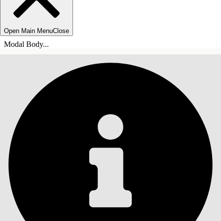
Open Main Menu
Close
Modal Body...
INDHOLD
Søg
Vis indholdsfortegnelse
Indhold