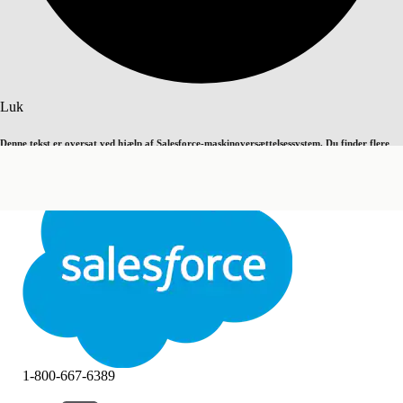
Søg
Luk
Denne tekst er oversat ved hjælp af Salesforce-maskinoversættelsessystem. Du finder flere
Skift til engelsk
Ikke nu
detaljer
her
.
Luk
Luk
1-800-667-6389