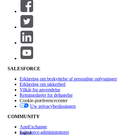
Filtre (0)
VÆLG FILTRE
Tilføj
Produktområde
Funktionspåvirkning
SALESFORCE
Erklæring om beskyttelse af personlige oplysninger
Erklæring om sikkerhed
Vilkår for anvendelse
Retningslinjer for deltagelse
Cookie-præferencecenter
Uw privacybeslissingen
Version
COMMUNITY
AppExchange
Salesforce-administratorer
English