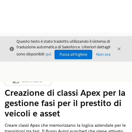
Questo testo è stato tradotto utilizzando il sistema di
traduzione automatica di Salesforce. Ulteriori dettagli
Chiudi
Chiud
Chiudi
sono disponibili
qui
.
Passa all'inglese
Non ora
Sommario
Mostra sommario
Creazione di classi Apex per la
gestione fasi per il prestito di
veicoli e asset
Creare classi Apex che memorizzano la logica aziendale per le
transizioni tra fasi. Il flusso AutoLaunched che viene attivato