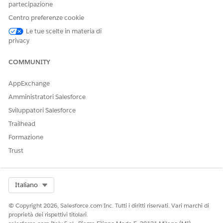
Creare un file Apex.
partecipazione
In Imposta, nella casella Ricerca veloce, immettere
Centro preferenze cookie
e quindi selezionare
Classi Apex
.
Classi Apex
Le tue scelte in materia di
Fare clic su
Nuovo
.
privacy
Immettere la classe Apex come specificato.
COMMUNITY
 public class CDSCacheHelper {

AppExchange
Amministratori Salesforce
    public static Map<String, String> PARTICIPA
Sviluppatori Salesforce
    public static Map<String, String> PARTICIPA
Trailhead
    public static void loadCDSData() {

Formazione
Trust
        if (!(PARTICIPANT_ROLE_NAME_TO_ID.isEmp
            return;

        }        

Select Org
Italiano
        // Caching participant roles

        List<Participantrole> paticipantRoles =
© Copyright 2026, Salesforce.com Inc. Tutti i diritti riservati. Vari marchi di
proprietà dei rispettivi titolari.
        for (Participantrole role: paticipantRo