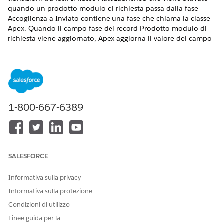
quando un prodotto modulo di richiesta passa dalla fase
Accoglienza a Inviato contiene una fase che chiama la classe
Apex. Quando il campo fase del record Prodotto modulo di
richiesta viene aggiornato, Apex aggiorna il valore del campo
Fase del record Modulo di richiesta correlato e i valori dello
Stato visibile richiedente e dello Stato visibile partner
vengono confermati nel record Prodotto modulo di richiesta.
La classe Apex crea anche record Partecipante nel prodotto
modulo di richiesta, nel modulo di richiesta associato e nei
record Profilo parte associati per gestire la visibilità per i
1-800-667-6389
diversi utenti.
VERSIONI (EDITION) RICHIESTE
Disponibile in:
Enterprise Edition
,
Unlimited Edition
e
SALESFORCE
Developer Edition
.
Informativa sulla privacy
AUTORIZZAZIONI UTENTE RICHIESTE
Informativa sulla protezione
Per creare una classe Apex:
Profilo Amministratore del
Condizioni di utilizzo
sistema
Linee guida per la