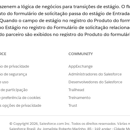
azenem a lógica de negócios para transições de estágio. O 
o do formulário de solicitação passa do estágio de Entra
Quando o campo de estágio no registro do Produto do formul
o Estágio no registro do Formulário de solicitação relacionad
l do parceiro são exibidos no registro do Produto do formulár
icipante no Produto do Formulário de solicitação, do Formul
 gerenciar a visibilidade para diferentes usuários.
RCE
COMMUNITY
o de privacidade
AppExchange
se
,
Unlimited
e
Developer
.
ão de segurança
Administradores do Salesforce
e uso
Desenvolvedores do Salesforce
PERMISSÕES DO USUÁRIO NECESSÁRIAS
s de participação
Trailhead
Perfil do Administrador de s
 preferência de cookies
Treinamento
s opções de privacidade
Trust
 Busca rápida, insira
e selecione
Classes do Ape
Classes do Apex
© Copyright 2026, Salesforce.com Inc. Todos os direitos reservados. Várias m
onforme fornecido.
Salesforce Brasil, Av. Jornalista Roberto Marinho, 85 - 14º andar - Cidade M