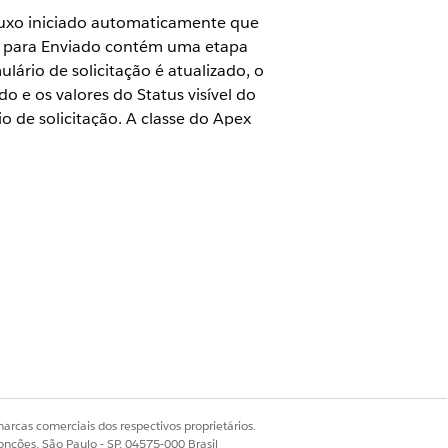
fluxo iniciado automaticamente que
da para Enviado contém uma etapa
ário de solicitação é atualizado, o
o e os valores do Status visível do
io de solicitação. A classe do Apex
ário de solicitação associado e do
istema
x
.
arcas comerciais dos respectivos proprietários.
onções, São Paulo - SP, 04575-000 Brasil