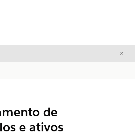
Fecha
Fechar
iamento de
os e ativos