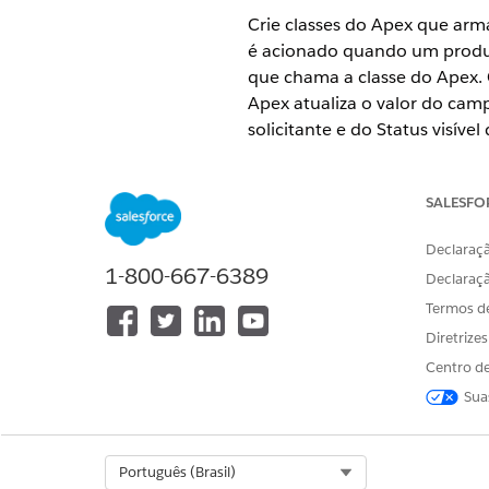
Crie classes do Apex que arm
é acionado quando um produt
que chama a classe do Apex. 
Apex atualiza o valor do camp
solicitante e do Status visíve
também cria registros de Part
Perfil da parte associada para
SALESFO
EDIÇÕES OBRIGATÓRIAS
Declaraçã
1-800-667-6389
Disponível em: Edições
Enterpri
Declaraç
Termos d
Diretrize
Para criar uma classe do Apex:
Centro de
Sua
Crie um arquivo do Apex.
Em Configuração, na caixa
Clique em
Novo
.
Select Org
Português (Brasil)
Insira a Classe do Apex c