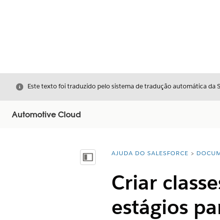
Fechar
Este texto foi traduzido pelo sistema de tradução automática da 
Automotive Cloud
AJUDA DO SALESFORCE
DOCUM
Você está aqui:
Mostrar índice
Criar class
estágios pa