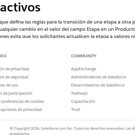
 activos
que defina las reglas para la transición de una etapa a otra
cualquier cambio en el valor del campo Etapa en un Producto
nes evita que los solicitantes actualicen la etapa a valores n
RCE
COMMUNITY
n
,
Unlimited Edition
y
Developer Edition
ón de privacidad
AppExchange
PERMISOS DE USUARIO NECESARIOS
ón de seguridad
Administradores de Salesforce
nes de uso
Desarrolladores de Salesforce
:
Conjunto de permisos Usuari
es de participación
Trailhead
u organización.
 preferencias de cookies
Capacitación
uadro Búsqueda rápida, ingrese
 opciones de privacidad
Trust
y, a continuac
Gestión de etapas
 clic en
Siguiente
.
© Copyright 2026, Salesforce.com Inc. Todos los derechos reservados. Las d
como el nombre de la definició
as de préstamos de automoción
propietarios.