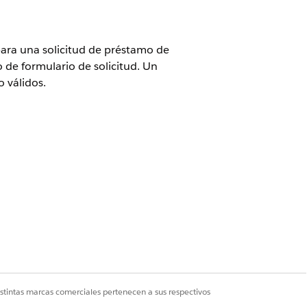
 para una solicitud de préstamo de
 de formulario de solicitud. Un
o válidos.
o de diseño de Gestión de etapas
ión, seleccione
Definiciones de etapas
.
istintas marcas comerciales pertenecen a sus respectivos
n de etapa.