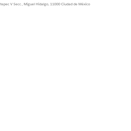
ultepec V Secc., Miguel Hidalgo, 11000 Ciudad de México
regar transición de etapa
.
 información, Aprobado
ado automáticamente
 Aprobado por suscriptor, Rechazado
rechazado, En revisión
n revisión