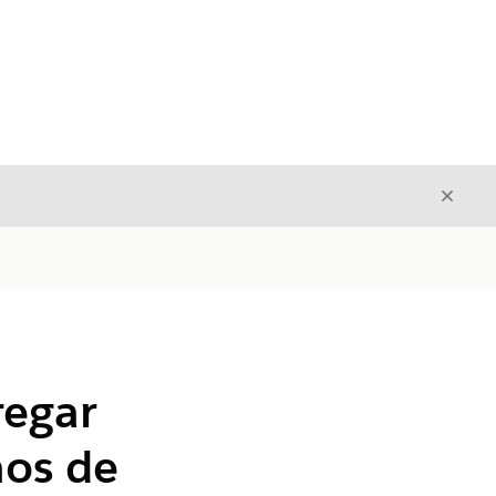
Cerrar
Cerrar
regar
mos de