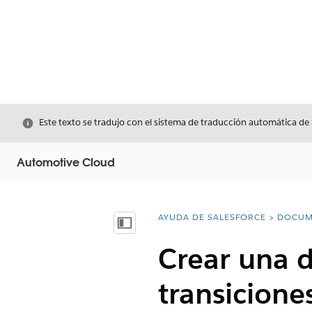
Cerrar
Este texto se tradujo con el sistema de traducción automática de
Automotive Cloud
AYUDA DE SALESFORCE
DOCUM
Usted está aquí:
Mostrar índice de materias
Crear una d
transicione