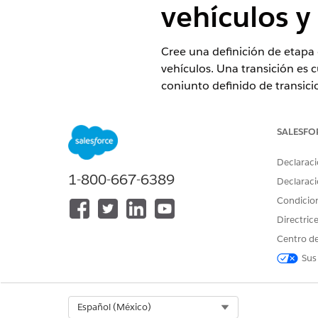
vehículos y
Cree una definición de etapa 
vehículos. Una transición es 
conjunto definido de transicio
EDICIONES NECESARIAS
SALESFO
Disponible en:
Enterprise Editio
Declaraci
1-800-667-6389
Declaraci
Condicio
Para crear definiciones de etapa
Directric
Active Gestión de etapas en s
Centro de
Desde Configuración, en el c
Sus
Haga clic en
Nuevo
.
Haga clic en
Nuevo
y haga
Ingrese
Gestión de etap
Select Org
Español (México)